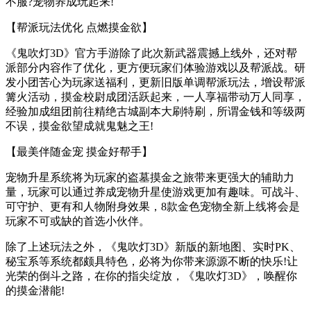
不服?宠物养成玩起来!
【帮派玩法优化 点燃摸金欲】
《鬼吹灯3D》官方手游除了此次新武器震撼上线外，还对帮
派部分内容作了优化，更方便玩家们体验游戏以及帮派战。研
发小团苦心为玩家送福利，更新旧版单调帮派玩法，增设帮派
篝火活动，摸金校尉成团活跃起来，一人享福带动万人同享，
经验加成组团前往精绝古城副本大刷特刷，所谓金钱和等级两
不误，摸金欲望成就鬼魅之王!
【最美伴随金宠 摸金好帮手】
宠物升星系统将为玩家的盗墓摸金之旅带来更强大的辅助力
量，玩家可以通过养成宠物升星使游戏更加有趣味。可战斗、
可守护、更有和人物附身效果，8款金色宠物全新上线将会是
玩家不可或缺的首选小伙伴。
除了上述玩法之外，《鬼吹灯3D》新版的新地图、实时PK、
秘宝系等系统都颇具特色，必将为你带来源源不断的快乐!让
光荣的倒斗之路，在你的指尖绽放，《鬼吹灯3D》，唤醒你
的摸金潜能!