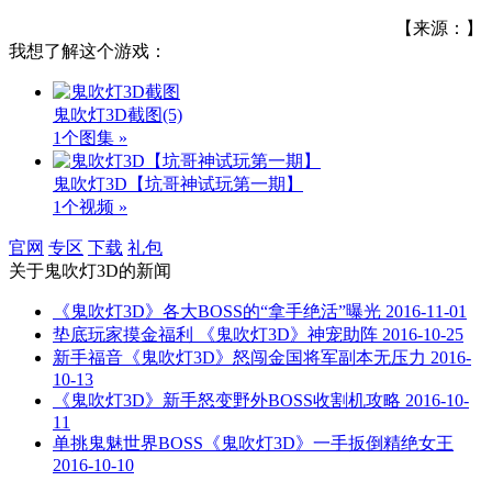
【来源：】
我想了解这个游戏：
鬼吹灯3D截图
(5)
1个图集 »
鬼吹灯3D【坑哥神试玩第一期】
1个视频 »
官网
专区
下载
礼包
关于
鬼吹灯3D
的新闻
《鬼吹灯3D》各大BOSS的“拿手绝活”曝光
2016-11-01
垫底玩家摸金福利 《鬼吹灯3D》神宠助阵
2016-10-25
新手福音《鬼吹灯3D》怒闯金国将军副本无压力
2016-
10-13
《鬼吹灯3D》新手怒变野外BOSS收割机攻略
2016-10-
11
单挑鬼魅世界BOSS《鬼吹灯3D》一手扳倒精绝女王
2016-10-10