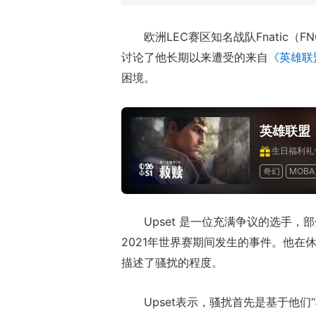
欧洲LEC赛区知名战队Fnatic（FNC
讨论了他长期以来遭受的来自
《英雄联
困境。
英雄联盟
生日福利礼
奇幻
MOBA
竞技
道具收
Upset 是一位充满争议的选手
2021年世界赛期间发生的事件。他在休赛期接
描述了骚扰的程度。
Upset表示，骚扰首先是基于他