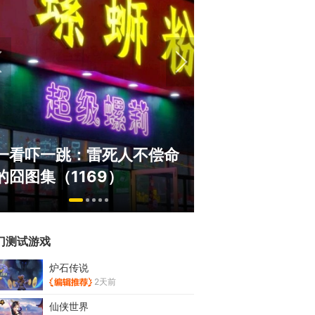
盘点8月扎堆上线的影游：
绅士日报
命
玩家想扔核弹，结果只能谈
服依旧活
恋爱？
太诱人
门测试游戏
炉石传说
2天前
仙侠世界