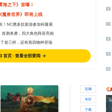
《雾海之下》首曝！
6
《魔兽世界》即将上线
衔！NC携多款新游参加科隆展
7
：首测来袭，四大角色阵容亮相
8
除了老三样，还有第四物种登场
9
73 首页 · 查看全部要闻
→
10
官网
专区
下载