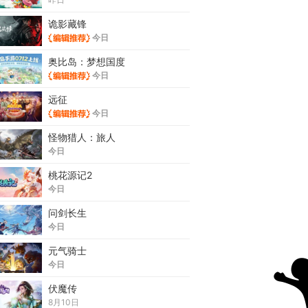
诡影藏锋
今日
奥比岛：梦想国度
今日
远征
今日
怪物猎人：旅人
今日
桃花源记2
今日
问剑长生
今日
元气骑士
今日
伏魔传
8月10日