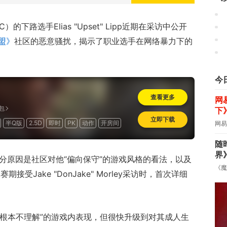
）的下路选手Elias "Upset" Lipp近期在采访中公开
盟》
社区的恶意骚扰，揭示了职业选手在网络暴力下的
今
查看更多
网
包
下
立即下载
半Q版
2.5D
即时
PK
动作
开房间
网易
费
海外
怀旧
随
界
，部分原因是社区对他“偏向保守”的游戏风格的看法，以及
《魔
受Jake "DonJake" Morley采访时，首次详细
们“根本不理解”的游戏内表现，但很快升级到对其成人生