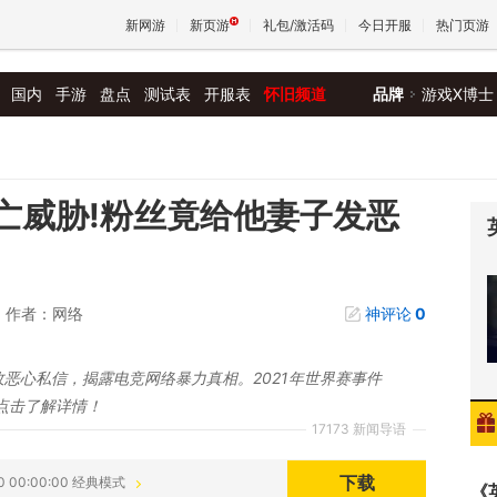
新网游
新页游
礼包/激活码
今日开服
热门页游
国内
手游
盘点
测试表
开服表
怀旧频道
品牌
游戏X博士
魔兽
天堂
死亡威胁!粉丝竟给他妻子发恶
王权与
作者：网络
神评论
0
子收恶心私信，揭露电竞网络暴力真相。2021年世界赛事件
点击了解详情！
17173 新闻导语
下载
30 00:00:00 经典模式
《