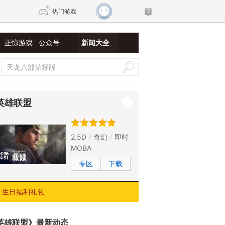
热门游戏
正惊游戏
公众号
新闻大全
DNF
传奇4
剑网3旗舰版
新天龙八部
英雄联盟
自由
诛仙世界
新仙侠5
2.5D
奇幻
即时
MOBA
专区
下载
生日福利礼包
英雄联盟》最新动态