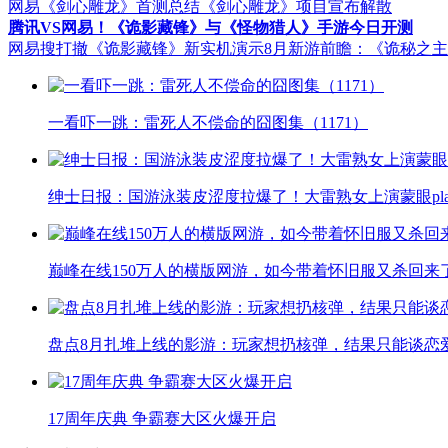
网易《剑心雕龙》首测总结
《剑心雕龙》项目宣布解散
腾讯VS网易！《诡影藏锋》与《怪物猎人》手游今日开测
网易搜打撤《诡影藏锋》新实机演示
8月新游前瞻：《诡秘之
一看吓一跳：雷死人不偿命的囧图集（1171）
绅士日报：国游泳装皮涩度拉爆了！大雷熟女上演蒙眼pla
巅峰在线150万人的横版网游，如今带着怀旧服又杀回来
盘点8月扎堆上线的影游：玩家想扔核弹，结果只能谈恋
17周年庆典 争霸赛大区火爆开启