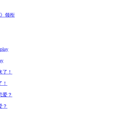
主》领衔
y
了！
爱？