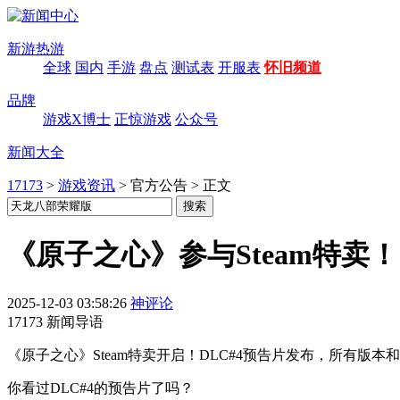
新游热游
全球
国内
手游
盘点
测试表
开服表
怀旧频道
品牌
游戏X博士
正惊游戏
公众号
新闻大全
17173
>
游戏资讯
>
官方公告
>
正文
《原子之心》参与Steam特卖！
2025-12-03 03:58:26
神评论
17173 新闻导语
《原子之心》Steam特卖开启！DLC#4预告片发布，所有版本和
你看过DLC#4的预告片了吗？