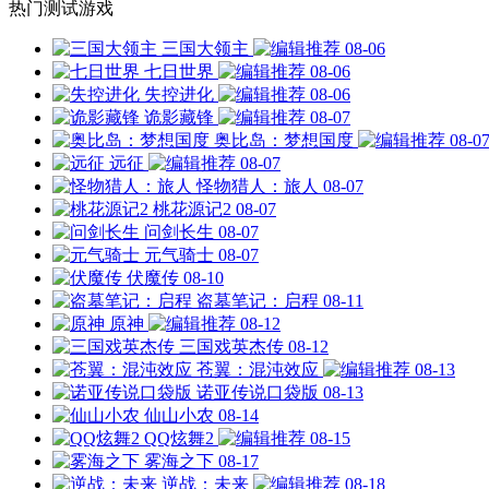
热门测试游戏
三国大领主
08-06
七日世界
08-06
失控进化
08-06
诡影藏锋
08-07
奥比岛：梦想国度
08-0
远征
08-07
怪物猎人：旅人
08-07
桃花源记2
08-07
问剑长生
08-07
元气骑士
08-07
伏魔传
08-10
盗墓笔记：启程
08-11
原神
08-12
三国戏英杰传
08-12
苍翼：混沌效应
08-13
诺亚传说口袋版
08-13
仙山小农
08-14
QQ炫舞2
08-15
雾海之下
08-17
逆战：未来
08-18