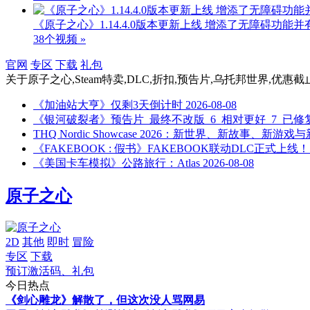
《原子之心》1.14.4.0版本更新上线 增添了无障碍功能
38个视频 »
官网
专区
下载
礼包
关于
原子之心,Steam特卖,DLC,折扣,预告片,乌托邦世界,优惠截
《加油站大亨》仅剩3天倒计时
2026-08-08
《银河破裂者》预告片_最终不改版_6_相对更好_7_已修复_4
THQ Nordic Showcase 2026：新世界、新故事、新游戏
《FAKEBOOK : 假书》FAKEBOOK联动DLC正式上线！
《美国卡车模拟》公路旅行：Atlas
2026-08-08
原子之心
2D
其他
即时
冒险
专区
下载
预订激活码、礼包
今日热点
《剑心雕龙》解散了，但这次没人骂网易