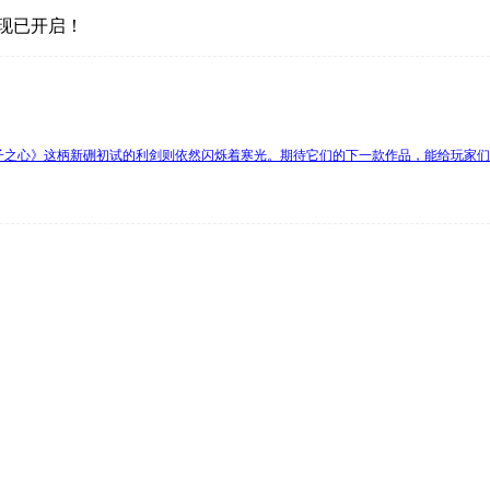
卖现已开启！
原子之心》这柄新硎初试的利剑则依然闪烁着寒光。期待它们的下一款作品，能给玩家们再来