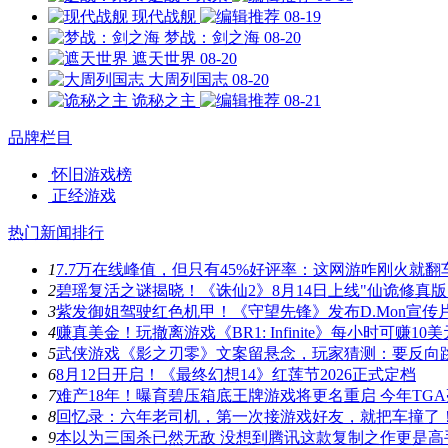
现代战舰
08-19
梦战：剑之海
08-20
遮天世界
08-20
大周列国志
08-20
诡秘之主
08-21
品牌栏目
怀旧游戏榜
正经游戏
热门新闻排行
1
7.7万在线峰值，但只有45%好评率：这网游咋刚火就翻
2
碧瑶复活之谜揭晓！《诛仙2》8月14日上线"仙诡修真版
3
紫发御姐驾驶红色机甲！《守望先锋》发布D.Mon宣传
4
赚真美金！玩撤离游戏《BR1: Infinite》每小时可赚10美
5
武侠游戏《影之刃零》文案留悬念，玩家猜测：要反向
6
8月12日开启！《最终幻想14》红莲节2026正式定档
7
难产18年！曝育碧压箱底王牌游戏将更名重启 今年TG
8
回忆录：六年老司机，第一次接游戏好友，就把车撞了
9
本以为三国杀已然无敌 没想到腾讯这款复制之作更是高