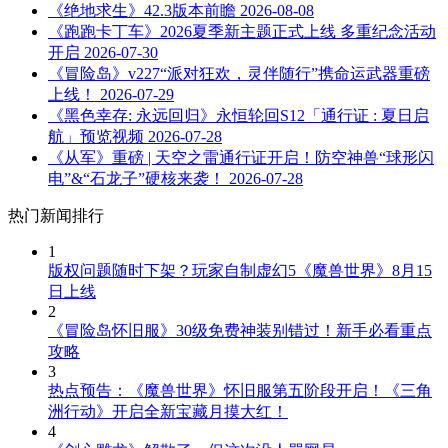
《绝地求生》42.3版本前瞻
2026-08-08
《跑跑卡丁车》2026夏季新主题正式上线 多重纪念活动
开启
2026-07-30
《冒险岛》v227“派对狂欢，灵伴随行”携命运武器重磅
上线！
2026-07-29
《黑色幸存: 永远回归》永恒轮回S12「通行证 : 夏日启
航」预览视频
2026-07-28
《从军》重磅 | 天空之雷通行证开启！防空神兽“球形闪
电”&“石龙子”硬核来袭！
2026-07-28
热门新闻排行
1
版权问题随时下架？玩家自制虚幻5《魔兽世界》8月15
日上线
2
《冒险岛怀旧服》30级免费神装别错过！新手必看重点
攻略
3
热点预告：《魔兽世界》怀旧服第五阶段开启！《三角
洲行动》开启全新宝藏月摸大红！
4