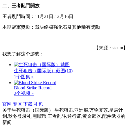
二、王者亂鬥開放
王者亂鬥時間：11月21日-12月16日
本期冠軍獎勵：裁决终极强化石及其他稀有獎勵
【来源：steam】
我想了解这个游戏：
生死狙击（国际版）截图
(10)
1个图集 »
Blood Strike Record
2个视频 »
官网
专区
下载
礼包
关于
生死狙击（国际版）,生死狙击,亚洲服,万物复苏,星辰计
划,秋冬登录礼,黑曜币,王者乱斗,通行证,黄金武器,配件武器
的
新闻