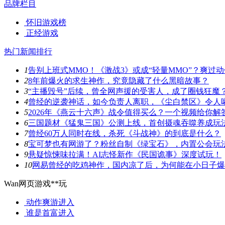
品牌栏目
怀旧游戏榜
正经游戏
热门新闻排行
1
告别上班式MMO！《激战3》或成“轻量MMO”？爽过
2
8年前爆火的求生神作，究竟隐藏了什么黑暗故事？
3
“主播毁号”后续，曾全网声援的受害人，成了圈钱狂魔
4
曾经的逆袭神话，如今负责人离职，《尘白禁区》令人
5
2026年《燕云十六声》战令值得买么？一个视频给你解
6
三国题材《猛鬼三国》公测上线，首创摄魂吞噬养成玩
7
曾经60万人同时在线，杀死《斗战神》的到底是什么？
8
宝可梦也有网游了？粉丝自制《绿宝石》，内置公会玩
9
悬疑惊悚味拉满！AI志怪新作《民国诡事》深度试玩！
10
网易曾经的吃鸡神作，国内凉了后，为何能在小日子爆
Wan网页游戏**玩
动作爽游
进入
谁是首富
进入