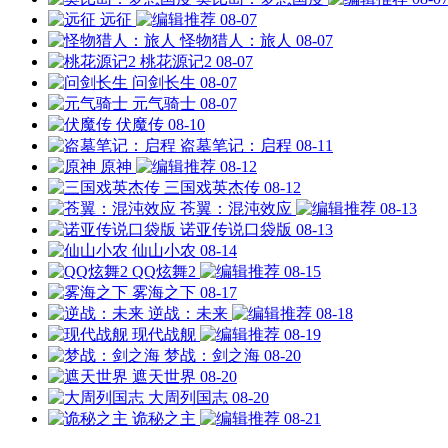
远征
08-07
怪物猎人：旅人
08-07
桃花源记2
08-07
问剑长生
08-07
元气骑士
08-07
伏魔传
08-10
盗墓笔记：启程
08-11
原神
08-12
三国戏英杰传
08-12
苍翼：混沌效应
08-13
诺亚传说口袋版
08-13
仙山小农
08-14
QQ炫舞2
08-15
雾海之下
08-17
逆战：未来
08-18
现代战舰
08-19
梦战：剑之海
08-20
遮天世界
08-20
大周列国志
08-20
诡秘之主
08-21