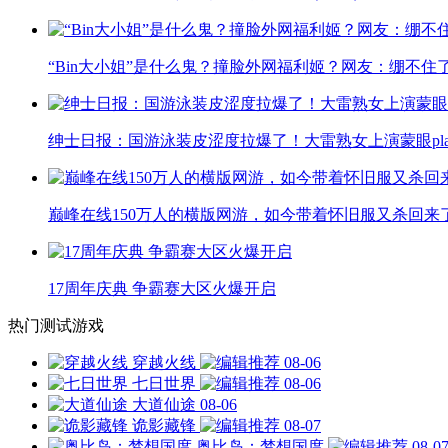
“Bin大小姐”是什么鬼？撞脸外网福利姬？网友：绷不住
绅士日报：国游泳装皮涩度拉爆了！大雷熟女上演蒙眼pla
巅峰在线150万人的横版网游，如今带着怀旧服又杀回来
17周年庆典 争霸赛大区火爆开启
热门测试游戏
穿越火线
08-06
七日世界
08-06
大道仙途
08-06
诡影藏锋
08-07
奥比岛：梦想国度
08-0