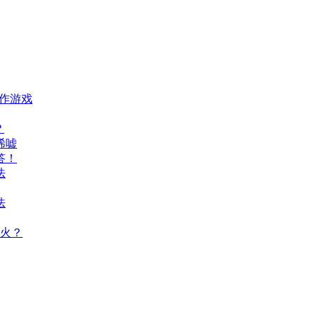
动作游戏
？
唏嘘
答！
法
法
火？