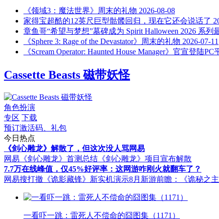
《领域3：魔法世界》周末的礼物
2026-08-08
家得宝超酷的12英尺巨型骷髅回归，现在它还会说话了
2
章鱼哥“希望与梦想”墓碑成为 Spirit Halloween 2026 
《Sphere 3: Rage of the Devastator》周末的礼物
2026-07-11
《Scream Operator: Haunted House Manager》官宣登陆P
Cassette Beasts 磁带妖怪
角色扮演
专区
下载
预订激活码、礼包
今日热点
《剑心雕龙》解散了，但这次没人骂网易
网易《剑心雕龙》首测总结
《剑心雕龙》项目宣布解散
7.7万在线峰值，仅45%好评率：这网游咋刚火就翻车了？
网易搜打撤《诡影藏锋》新实机演示
8月新游前瞻：《诡秘之
一看吓一跳：雷死人不偿命的囧图集（1171）