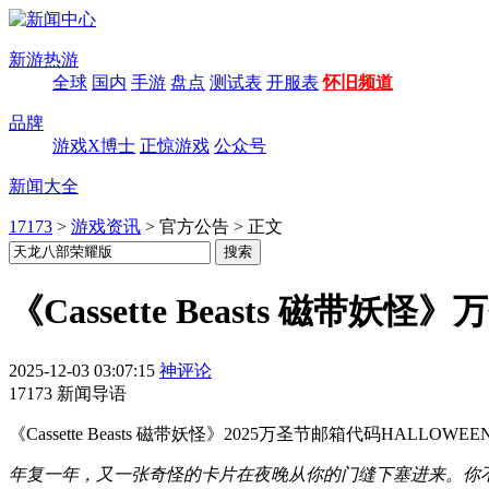
新游热游
全球
国内
手游
盘点
测试表
开服表
怀旧频道
品牌
游戏X博士
正惊游戏
公众号
新闻大全
17173
>
游戏资讯
>
官方公告
>
正文
《Cassette Beasts 磁带妖
2025-12-03 03:07:15
神评论
17173 新闻导语
《Cassette Beasts 磁带妖怪》2025万圣节邮箱代码H
年复一年，又一张奇怪的卡片在夜晚从你的门缝下塞进来。你不