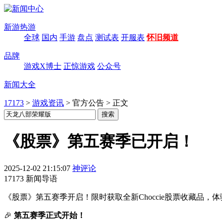
新游热游
全球
国内
手游
盘点
测试表
开服表
怀旧频道
品牌
游戏X博士
正惊游戏
公众号
新闻大全
17173
>
游戏资讯
>
官方公告
>
正文
《股票》第五赛季已开启！
2025-12-02 21:15:07
神评论
17173 新闻导语
《股票》第五赛季开启！限时获取全新Choccie股票收藏品
🎉
第五赛季正式开始！