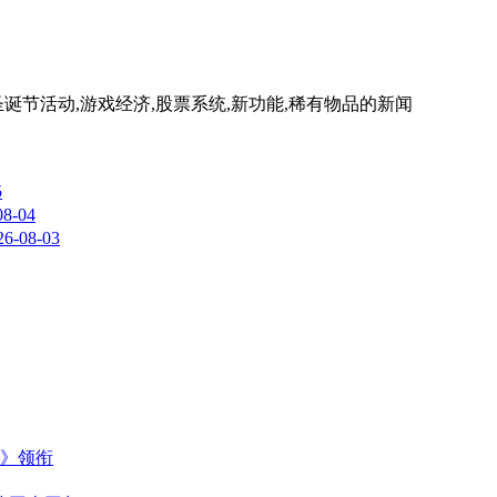
物品,圣诞节活动,游戏经济,股票系统,新功能,稀有物品
的新闻
5
08-04
26-08-03
主》领衔