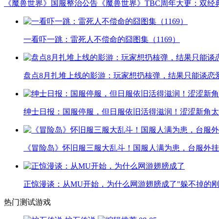
《魔兽世界》国服整治公告
《魔兽世界》TBC周年大更：双经
一看吓一跳：雷死人不偿命的囧图集（1169）
盘点8月扎堆上线的影游：玩家想扔核弹，结果只能谈恋
绅士日报：国服停服，但日服依旧活得滋润！涩涩新角太
《冒险岛》怀旧服三服大乱斗！国服人满为患，台服外挂
正惊漫谈：从MU开始，为什么网游翅膀成了"躲不掉的刚
热门测试游戏