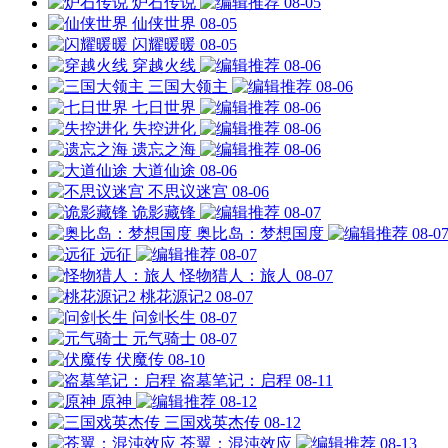
炉石传说
08-05
仙侠世界
08-05
闪耀暖暖
08-05
穿越火线
08-06
三国大领主
08-06
七日世界
08-06
失控进化
08-06
遗忘之海
08-06
大道仙途
08-06
不思议迷宫
08-06
诡影藏锋
08-07
奥比岛：梦想国度
08-0
远征
08-07
怪物猎人：旅人
08-07
桃花源记2
08-07
问剑长生
08-07
元气骑士
08-07
伏魔传
08-10
盗墓笔记：启程
08-11
原神
08-12
三国戏英杰传
08-12
苍翼：混沌效应
08-13