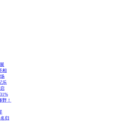
展
亮相
登场
配乐
开启
1%
够野！
罪
至名归