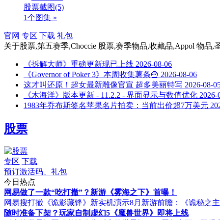
股票截图
(5)
1个图集 »
官网
专区
下载
礼包
关于
股票,第五赛季,Choccie 股票,赛季物品,收藏品,Appol 
《拆解大师》重磅更新现已上线
2026-08-06
《Governor of Poker 3》本周收集薯条🍟
2026-08-06
这才叫还原！超女最新雕像官宣 超多美丽特写
2026-08-0
《木海洋》版本更新 - 11.2.2 - 界面显示与数值优化
2026-
1983年乔布斯签名苹果名片拍卖：当前出价超7万美元
20
股票
专区
下载
预订激活码、礼包
今日热点
网易做了一款“吃打撤”？新游《雾海之下》首曝！
网易搜打撤《诡影藏锋》新实机演示
8月新游前瞻：《诡秘之
随时准备下架？玩家自制虚幻5《魔兽世界》即将上线