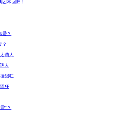
典团本回归！
爱？
诱人
猖狂
需"？