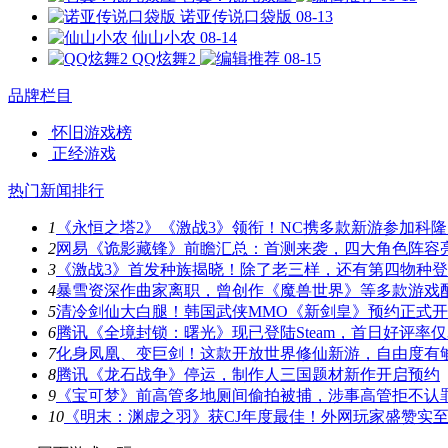
诺亚传说口袋版
08-13
仙山小农
08-14
QQ炫舞2
08-15
品牌栏目
怀旧游戏榜
正经游戏
热门新闻排行
1
《永恒之塔2》《激战3》领衔！NC携多款新游参加科隆
2
网易《诡影藏锋》前瞻汇总：首测来袭，四大角色阵容
3
《激战3》首发种族揭晓！除了老三样，还有第四物种
4
暴雪资深作曲家离职，曾创作《魔兽世界》等多款游戏
5
清冷剑仙大白腿！韩国武侠MMO《新剑皇》预约正式
6
腾讯《全境封锁：曙光》现已登陆Steam，首日好评率仅3
7
化身凤凰、变巨剑！这款开放世界修仙新游，自由度有
8
腾讯《龙石战争》停运，制作人三国题材新作开启预约
9
《宝可梦》前高管多地厕间偷拍被捕，涉事高管拒不认
10
《明末：渊虚之羽》获CJ年度最佳！外网玩家盛赞实