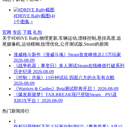
#DRIVE Rally截图
(4)
1个图集 »
官网
专区
下载
礼包
关于
#DRIVE Rally,物理更新,车辆运动,漂移控制,悬挂高度,追
尾摄像机,运动模糊,纹理优化,公开测试版,Steam
的新闻
漫威格斗新作《漫威斗魂》Steam首发峰值达2.5万玩家
2026-08-09
《战争机器：事变日》多人测试Steam在线峰值打破系列
历史纪录
2026-08-09
《控制：共振》13分钟试玩 四面八方的火车有点酷
2026-08-09
《Warriors & Castles》Beta测试即将开启！
2026-08-09
《爆发新噩梦》TAILBREAK现已登陆Steam、PS5及
XBOX平台！
2026-08-09
热门新闻排行
1
版权问题随时下架？玩家自制虚幻5《魔兽世界》8月15