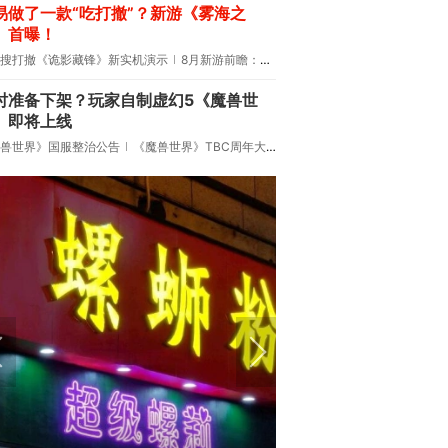
易做了一款“吃打撤”？新游《雾海之
》首曝！
搜打撤《诡影藏锋》新实机演示
8月新游前瞻：《诡秘之主》领衔
时准备下架？玩家自制虚幻5《魔兽世
》即将上线
兽世界》国服整治公告
《魔兽世界》TBC周年大更：双经典团本回归！