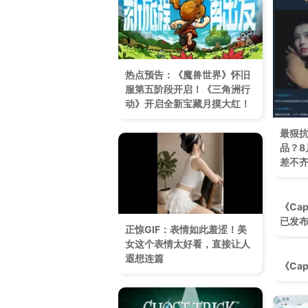
热点预告：《魔兽世界》怀旧
服第五阶段开启！《三角洲行
动》开启全新宝藏月摸大红！
最狠
品？8
差不
《Cap
已发
正惊GIF：表情如此羞涩！美
女这个表情太好看，直接让人
遐想连篇
《Cap