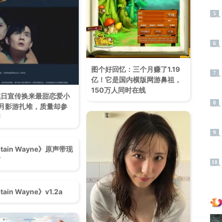
5
6
图个好回忆：三个月赚了1.19
7
亿！它是国内横版网游鼻祖，
150万人同时在线
抗日宣传换来最甜恋爱小
8
月影游扎堆，质量却参
齐
9
tain Wayne》原声带现
布
10
tain Wayne》v1.2a