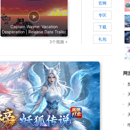
官网
专区
Captain Wayne: Vacation
下载
Desperation | Release Date Trailer
礼包
3个视频 »
网