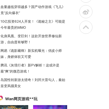
血量越低穿得越多？国产动作游戏《飞儿》
t
竟“反向爆衣”
10亿投资624人开发！《诡秘之主》可能是
今年最贵的MMO
化身凤凰、变巨剑！这款开放世界修仙新
游，自由度有够野！
网易《诡影藏锋》新实机曝光：俏皮小师
妹，身娇体软又可爱
腾讯《灰境行者》新PV解析！这或许是
最“爽”的微恐游戏！
岛国性转新游太猎奇！刘邦大雷勾人，秦始
皇变风骚美女
Wan网页游戏**玩