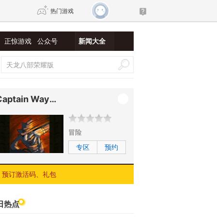
热门游戏
正惊游戏
公众号
新闻大全
DNF
传奇4
剑网3旗舰版
新天龙八部
Captain Wayne
自由
诛仙世界
新仙侠5
冒险
专区
预约
预订激活码、礼包
日热点