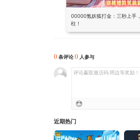
00000氪妖狐打金：三秒上
柱！
0
0
条评论
人参与
评论赢取激活码/周边等奖励！加群
近期热门