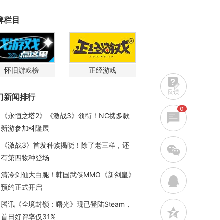
牌栏目
怀旧游戏榜
正经游戏
反馈
门新闻排行
0
《永恒之塔2》《激战3》领衔！NC携多款
新游参加科隆展
《激战3》首发种族揭晓！除了老三样，还
w
有第四物种登场
清冷剑仙大白腿！韩国武侠MMO《新剑皇》
q
预约正式开启
腾讯《全境封锁：曙光》现已登陆Steam，
z
首日好评率仅31%