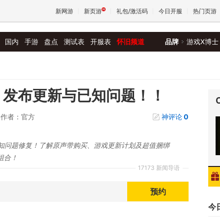
新网游
新页游
礼包/激活码
今日开服
热门页游
国内
手游
盘点
测试表
开服表
怀旧频道
品牌
游戏X博士
魔兽
天堂
yne》发布更新与已知问题！！
作者：官方
神评论
0
王权与
更新与已知问题修复！了解原声带购买、游戏更新计划及超值捆绑
组合！
17173 新闻导语
预约
今