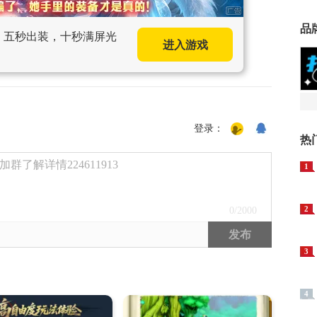
品
手，五秒出装，十秒满屏光
进入游戏
登录：
热
了解详情224611913
1
2
0
/2000
发布
3
4