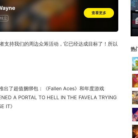
Wayne
ChinaJoy小姐姐精选：绝
查看更多
独立
美ShowGirl与Coser大
赏！
e》！或者支持我们的周边众筹活动，它已经达成目标了！所以
热
了超值捆绑包：《Fallen Aces》和年度游戏
ENED A PORTAL TO HELL IN THE FAVELA TRYING
SE IT》