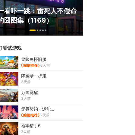
绅士日报：国服
一看吓一跳：雷死人不偿命
服依旧活得滋润
的囧图集（1169）
太诱人
门测试游戏
冒险岛怀旧服
3天前
降魔录一折服
3天前
万国觉醒
3天前
无畏契约：源能行动
2天前
地牢猎手6
2天前