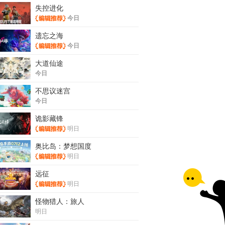
失控进化
今日
遗忘之海
今日
大道仙途
今日
不思议迷宫
今日
诡影藏锋
明日
奥比岛：梦想国度
明日
远征
明日
怪物猎人：旅人
明日