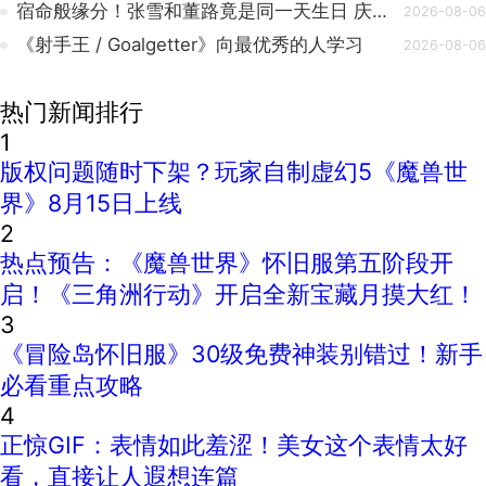
宿命般缘分！张雪和董路竟是同一天生日 庆生现场画面流出
2026-08-06
《射手王 / Goalgetter》向最优秀的人学习
2026-08-06
热门新闻排行
1
版权问题随时下架？玩家自制虚幻5《魔兽世
界》8月15日上线
2
热点预告：《魔兽世界》怀旧服第五阶段开
启！《三角洲行动》开启全新宝藏月摸大红！
3
《冒险岛怀旧服》30级免费神装别错过！新手
必看重点攻略
4
正惊GIF：表情如此羞涩！美女这个表情太好
看，直接让人遐想连篇