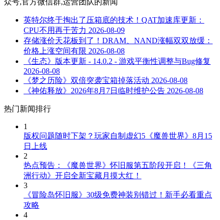
众号,官方微信群,运营团队
的新闻
英特尔终于掏出了压箱底的技术！QAT加速库更新：
CPU不用再干苦力
2026-08-09
存储涨价天花板到了！DRAM、NAND涨幅双双放缓：
价格上涨空间有限
2026-08-08
《生态》版本更新 - 14.0.2 - 游戏平衡性调整与Bug修复
2026-08-08
《梦之历险》双倍突袭宝箱掉落活动
2026-08-08
《神佑释放》2026年8月7日临时维护公告
2026-08-08
热门新闻排行
1
版权问题随时下架？玩家自制虚幻5《魔兽世界》8月15
日上线
2
热点预告：《魔兽世界》怀旧服第五阶段开启！《三角
洲行动》开启全新宝藏月摸大红！
3
《冒险岛怀旧服》30级免费神装别错过！新手必看重点
攻略
4