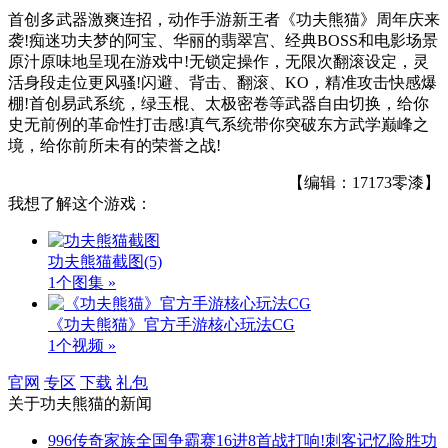
首创多武器激爽连招，动作手游新王者《功夫熊猫》周年庆来
袭!痴迷功夫梦的阿宝、华丽的翡翠宫、经典BOSS和电影场景
原汁原味地呈现在游戏中!无锁定操作，无限次翻滚设定，灵
活身段走位更风骚!闪避、背击、翻滚、KO，精准攻击快感爆
棚!首创易武系统，绿玉棍、太极密卷等武器自由切换，给你
史无前例的革命性打击感!真气系统带你突破东方武学巅峰之
境，给你前所未有的荣誉之战!
【编辑：17173零漆】
我想了解这个游戏：
功夫熊猫截图
(5)
1个图集 »
《功夫熊猫》官方手游核心玩法CG
1个视频 »
官网
专区
下载
礼包
关于
功夫熊猫
的新闻
996传奇家族全国争霸赛16进8首战打响!刺客记忆险胜功