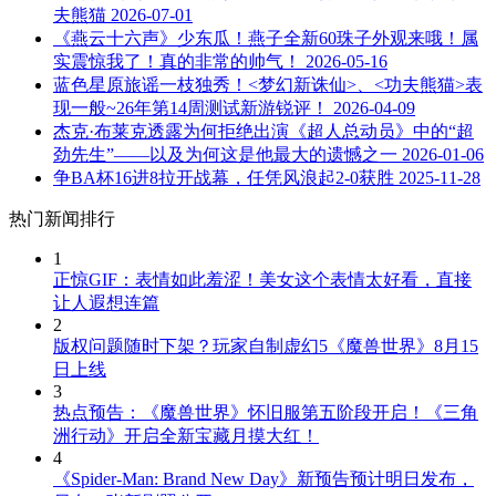
夫熊猫
2026-07-01
《燕云十六声》少东瓜！燕子全新60珠子外观来哦！属
实震惊我了！真的非常的帅气！
2026-05-16
蓝色星原旅谣一枝独秀！<梦幻新诛仙>、<功夫熊猫>表
现一般~26年第14周测试新游锐评！
2026-04-09
杰克·布莱克透露为何拒绝出演《超人总动员》中的“超
劲先生”——以及为何这是他最大的遗憾之一
2026-01-06
争BA杯16进8拉开战幕，任凭风浪起2-0获胜
2025-11-28
热门新闻排行
1
正惊GIF：表情如此羞涩！美女这个表情太好看，直接
让人遐想连篇
2
版权问题随时下架？玩家自制虚幻5《魔兽世界》8月15
日上线
3
热点预告：《魔兽世界》怀旧服第五阶段开启！《三角
洲行动》开启全新宝藏月摸大红！
4
《Spider-Man: Brand New Day》新预告预计明日发布，