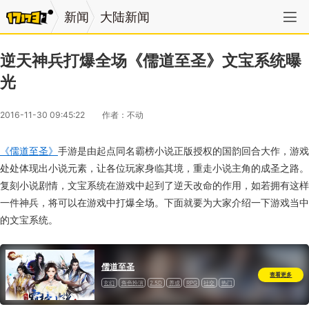
新闻
大陆新闻
逆天神兵打爆全场《儒道至圣》文宝系统曝
光
2016-11-30 09:45:22
作者：不动
《儒道至圣》
手游是由起点同名霸榜小说正版授权的国韵回合大作，游戏
处处体现出小说元素，让各位玩家身临其境，重走小说主角的成圣之路。
复刻小说剧情，文宝系统在游戏中起到了逆天改命的作用，如若拥有这样
一件神兵，将可以在游戏中打爆全场。下面就要为大家介绍一下游戏当中
的文宝系统。
儒道至圣
查看更多
玄幻
角色扮演
2.5D
养成
RPG
社交
热门
其他
回合
道具收费