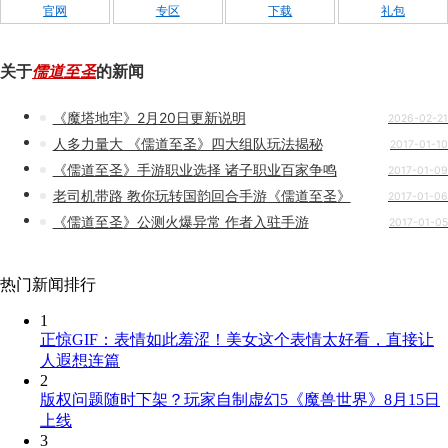
官网
专区
下载
礼包
关于
儒道至圣
的新闻
《魔塔地牢》2月20日更新说明
2026-02-21
人多力量大 《儒道至圣》四大组队玩法揭秘
2017-01-10
《儒道至圣》手游职业选择 诸子职业百家争鸣
2017-01-09
老司机带路 教你玩转国韵回合手游《儒道至圣》
2017-01-06
《儒道至圣》公测火爆异常 作者入驻手游
2017-01-05
热门新闻排行
1
正惊GIF：表情如此羞涩！美女这个表情太好看，直接让
人遐想连篇
2
版权问题随时下架？玩家自制虚幻5《魔兽世界》8月15日
上线
3