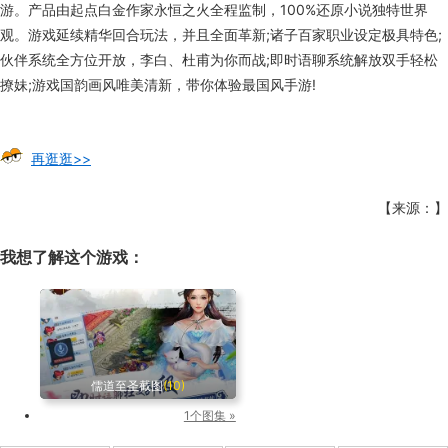
游。产品由起点白金作家永恒之火全程监制，100%还原小说独特世界
观。游戏延续精华回合玩法，并且全面革新;诸子百家职业设定极具特色;
伙伴系统全方位开放，李白、杜甫为你而战;即时语聊系统解放双手轻松
撩妹;游戏国韵画风唯美清新，带你体验最国风手游!
再逛逛>>
【来源：】
我想了解这个游戏：
儒道至圣截图
(10)
1个图集 »