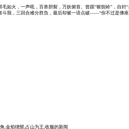
毛如火，一声吼，百兽胆裂，万妖俯首。曾踞“狻猊岭”，自封“
者斗我，三回合难分胜负，最后却被一语点破——“你不过是佛座
角,金焰绕鬃,占山为王,收服
的新闻