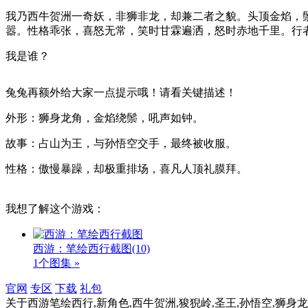
我乃西牛贺洲一奇妖，非狮非龙，却兼二者之貌。头顶金焰，鬃
嚣。性格乖张，喜怒无常，笑时甘霖遍洒，怒时赤地千里。行
我是谁？
兔兔再额外给大家一点提示哦！请看关键描述！
外形：狮身龙角，金焰绕鬃，吼声如钟。
故事：占山为王，与孙悟空交手，最终被收服。
性格：傲慢暴躁，却极重排场，喜凡人顶礼膜拜。
我想了解这个游戏：
西游：笔绘西行截图
(10)
1个图集 »
官网
专区
下载
礼包
关于
西游笔绘西行,新角色,西牛贺洲,狻猊岭,圣王,孙悟空,狮身龙