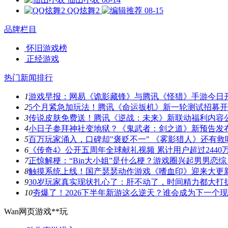
QQ炫舞2
08-15
品牌栏目
怀旧游戏榜
正经游戏
热门新闻排行
1
游戏早报：网易《诡影藏锋》与腾讯《怪猎》手游今日
2
5个月紧急加玩法！腾讯《命运扳机》新一轮测试招募
3
传说皮肤免费送！腾讯《逆战：未来》新联动福利内容
4
小日子参拜神社变地狱？《鬼武者：剑之道》新预告发
5
百万玩家涌入，口碑却"褒贬不一" 《雾影猎人》还有救
6
《传奇4》公开五周年全球献礼视频 累计用户超过2440
7
正惊解梗：“Bin大小姐”是什么梗？游戏圈兴起男男恋综
8
触摸系统上线！国产瑟瑟动作游戏《嗜血印》迎来大更
9
30岁玩家真实现状扎心了：肝不动了，时间精力都大打
10
夯爆了！2026下半年新游这么逆天？谁会成为下一个
Wan网页游戏**玩