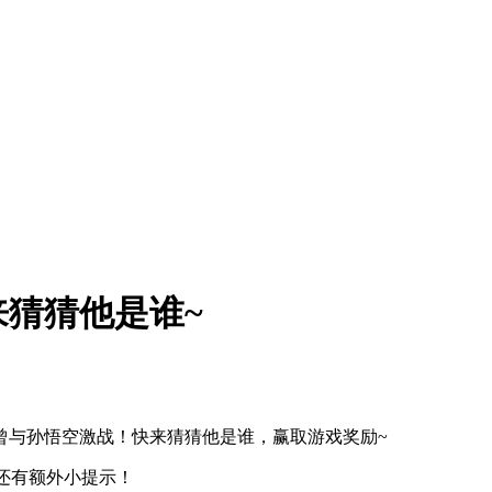
猜猜他是谁~
曾与孙悟空激战！快来猜猜他是谁，赢取游戏奖励~
还有额外小提示！