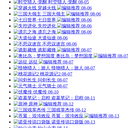
时空猎人·觉醒
08-05
穿越火线
08-06
三国大领主
08-06
七日世界
08-06
失控进化
08-06
遗忘之海
08-06
大道仙途
08-06
不思议迷宫
08-06
诡影藏锋
08-07
奥比岛：梦想国度
08-0
远征
08-07
怪物猎人：旅人
08-07
桃花源记2
08-07
问剑长生
08-07
元气骑士
08-07
伏魔传
08-10
盗墓笔记：启程
08-11
原神
08-12
三国戏英杰传
08-12
苍翼：混沌效应
08-13
诺亚传说口袋版
08-13
仙山小农
08-14