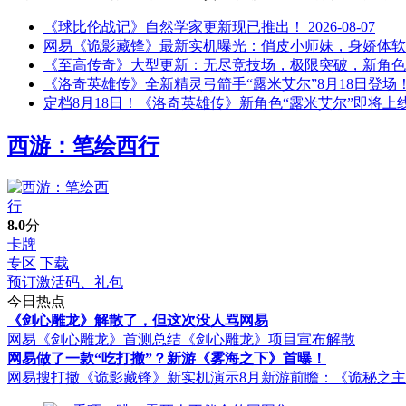
《球比伦战记》自然学家更新现已推出！
2026-08-07
网易《诡影藏锋》最新实机曝光：俏皮小师妹，身娇体软
《至高传奇》大型更新：无尽竞技场，极限突破，新角色
《洛奇英雄传》全新精灵弓箭手“露米艾尔”8月18日登场
定档8月18日！《洛奇英雄传》新角色“露米艾尔”即将上
西游：笔绘西行
8.0
分
卡牌
专区
下载
预订激活码、礼包
今日热点
《剑心雕龙》解散了，但这次没人骂网易
网易《剑心雕龙》首测总结
《剑心雕龙》项目宣布解散
网易做了一款“吃打撤”？新游《雾海之下》首曝！
网易搜打撤《诡影藏锋》新实机演示
8月新游前瞻：《诡秘之