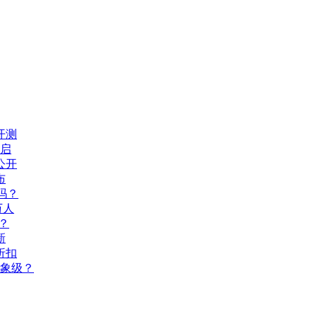
开测
开启
公开
布
吗？
万人
？
新
折扣
现象级？