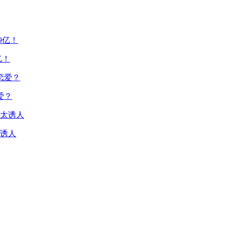
亿！
爱？
诱人