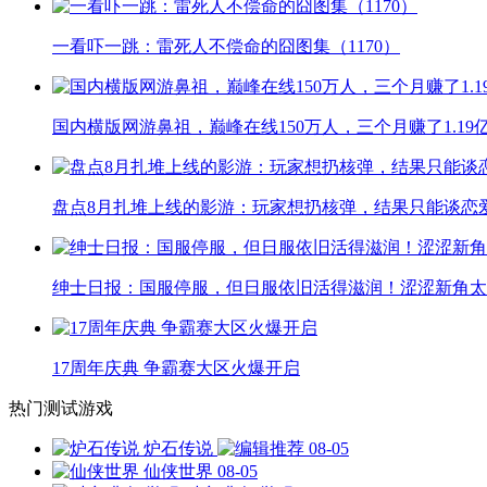
一看吓一跳：雷死人不偿命的囧图集（1170）
国内横版网游鼻祖，巅峰在线150万人，三个月赚了1.19
盘点8月扎堆上线的影游：玩家想扔核弹，结果只能谈恋
绅士日报：国服停服，但日服依旧活得滋润！涩涩新角太
17周年庆典 争霸赛大区火爆开启
热门测试游戏
炉石传说
08-05
仙侠世界
08-05