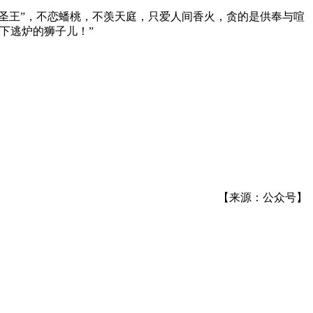
圣王”，不恋蟠桃，不羡天庭，只爱人间香火，贪的是供奉与喧
下逃炉的狮子儿！”
【来源：公众号】