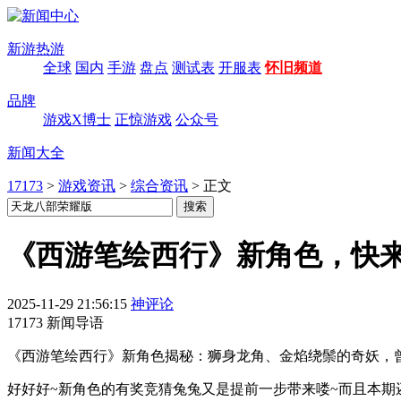
新游热游
全球
国内
手游
盘点
测试表
开服表
怀旧频道
品牌
游戏X博士
正惊游戏
公众号
新闻大全
17173
>
游戏资讯
>
综合资讯
>
正文
《西游笔绘西行》新角色，快来
2025-11-29 21:56:15
神评论
17173 新闻导语
《西游笔绘西行》新角色揭秘：狮身龙角、金焰绕鬃的奇妖，
好好好~新角色的有奖竞猜兔兔又是提前一步带来喽~而且本期