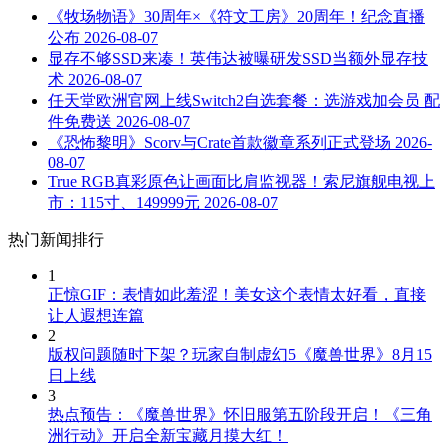
《牧场物语》30周年×《符文工房》20周年！纪念直播
公布
2026-08-07
显存不够SSD来凑！英伟达被曝研发SSD当额外显存技
术
2026-08-07
任天堂欧洲官网上线Switch2自选套餐：选游戏加会员 配
件免费送
2026-08-07
《恐怖黎明》Scorv与Crate首款徽章系列正式登场
2026-
08-07
True RGB真彩原色让画面比肩监视器！索尼旗舰电视上
市：115寸、149999元
2026-08-07
热门新闻排行
1
正惊GIF：表情如此羞涩！美女这个表情太好看，直接
让人遐想连篇
2
版权问题随时下架？玩家自制虚幻5《魔兽世界》8月15
日上线
3
热点预告：《魔兽世界》怀旧服第五阶段开启！《三角
洲行动》开启全新宝藏月摸大红！