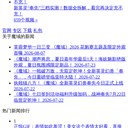
新英灵“奉先”三档实测！数据全拆解，看完再决定充不
充！
659个视频 »
官网
专区
下载
礼包
关于
魔域
的新闻
芙蓉梦华一日三变 《魔域》2026 花魁赛主题及限定外观
首曝
2026-08-07
《魔域》潮声将息，夏日嘉年华最后1天！海妖魅影绝版
外观，夏日氛围感限定新品！
2026-07-23
《魔域》一戟破万敌，无双定乾坤！全新英灵幻兽「奉
先」，今日重磅登临亚特大陆！
2026-07-22
执戟镇八方！《魔域》全新英灵幻兽奉先今日正式上线
2026-07-22
《魔域》七日签到活动福利升级加码，战神奉先7月22日
临世定乾坤！
2026-07-22
热门新闻排行
1
正惊GIF：表情如此羞涩！美女这个表情太好看，直接