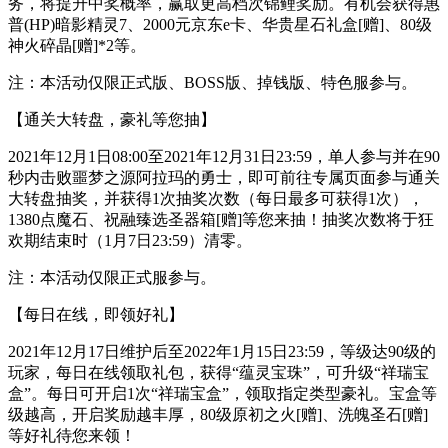
务，将提升中奖概率，赢取更高档次锦鲤奖励。有机会获得惠
普(HP)暗影精灵7、2000元京东e卡、华贵星石礼盒[赠]、80级
神火碎晶[赠]*2等。
注：本活动仅限正式版、BOSS版、掉钱版、特色服参与。
【通关大转盘，豪礼等您抽】
2021年12月1日08:00至2021年12月31日23:59，单人参与并在90
秒内击败噩梦之源阿拉玛的勇士，即可前往专属页面参与通关
大转盘抽奖，并获得1次抽奖次数（每日最多可获得1次），
1380点魔石、祝融臻选圣器箱[赠]等您来抽！抽奖次数将于狂
欢期结束时（1月7日23:59）清零。
注：本活动仅限正式服参与。
【每日在线，即领好礼】
2021年12月17日维护后至2022年1月15日23:59，等级达90级的
玩家，每日在线领取礼包，获得“蕴灵宝珠”，可升级“祥瑞宝
盒”。每日可开启1次“祥瑞宝盒”，领取指定类型豪礼。宝盒等
级越高，开启奖励越丰厚，80级原初之火[赠]、洗魄圣石[赠]
等好礼待您来领！