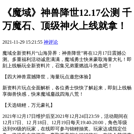
《魔域》神兽降世12.17公测 千
万魔石、顶级神火上线就拿！
2021-11-29 15:21:55
神评论
魔域全新资料片“山海异界：神兽降世”将在12月17日震撼公
测。多重福利活动诚意满满，魔域勇士快来豪取海量大礼！即
刻上线畅玩全新资料片，召集兄弟重燃战斗热血吧！
【四大神兽震撼降世，海量玩点邀您体验】
新资料片玩点全面解析，各位勇士快快了解起来，即刻上线畅
享御兽快感，快来魔域鏖战四海八荒！
【天选锦鲤，万元豪礼】
2021年12月17日维护后至2021年12月24日23:59，活动期间在
12月17日、12 月18日、12月19日每天19:40-20:00，角色等级
达到90级的玩家，在线即可参与锦鲤抽奖。玩家达成指定任