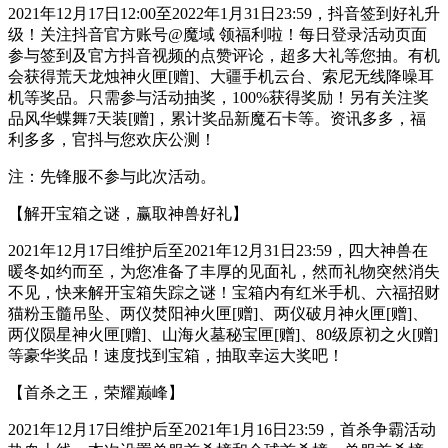
2021年12月17日12:00至2022年1月31日23:59，抖音签到好礼升
级！关注抖音官方账号@魔域 领福利啦！每日登录活动页面
参与签到及官方抖音视频的点赞评论，超多大礼等您抽。有机
会获得荒天龙烛神火匣[赠]、大疆手机云台、索尼无线降噪耳
机等奖品。只需参与活动抽奖，100%获得奖励！另有关注奖
品风华蝶舞7天装[赠]，累计奖品新魔石卡等。资讯多多，福
利多多，官抖与您欢庆公测！
注：先锋服不参与此次活动。
【解开宝箱之谜，赢取神兽好礼】
2021年12月17日维护后至2021年12月31日23:59，四大神兽在
暖冬如约而至，为您准备了丰厚的见面礼，然而礼物突然消失
不见，快来解开宝箱失踪之谜！宝箱内有红米手机、六福招财
猫粉玉髓吊坠、两仪焚阳神火匣[赠]、两仪破月神火匣[赠]、
两仪陨星神火匣[赠]、山海火墓秘宝匣[赠]、80级原初之火[赠]
等豪华奖品！速度找到宝箱，抽取幸运大奖吧！
【首杀之王，荣耀巅峰】
2021年12月17日维护后至2021年1月16日23:59，首杀争霸活动