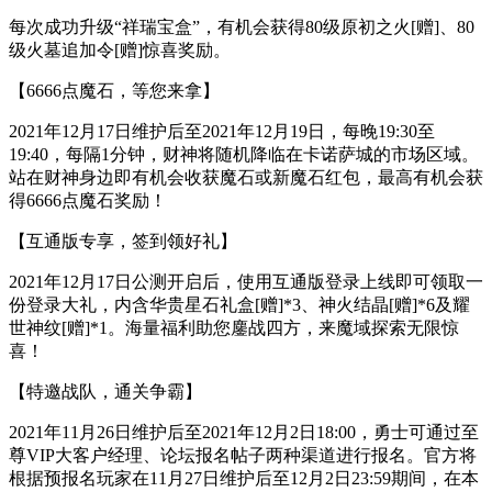
每次成功升级“祥瑞宝盒”，有机会获得80级原初之火[赠]、80
级火墓追加令[赠]惊喜奖励。
【6666点魔石，等您来拿】
2021年12月17日维护后至2021年12月19日，每晚19:30至
19:40，每隔1分钟，财神将随机降临在卡诺萨城的市场区域。
站在财神身边即有机会收获魔石或新魔石红包，最高有机会获
得6666点魔石奖励！
【互通版专享，签到领好礼】
2021年12月17日公测开启后，使用互通版登录上线即可领取一
份登录大礼，内含华贵星石礼盒[赠]*3、神火结晶[赠]*6及耀
世神纹[赠]*1。海量福利助您鏖战四方，来魔域探索无限惊
喜！
【特邀战队，通关争霸】
2021年11月26日维护后至2021年12月2日18:00，勇士可通过至
尊VIP大客户经理、论坛报名帖子两种渠道进行报名。官方将
根据预报名玩家在11月27日维护后至12月2日23:59期间，在本