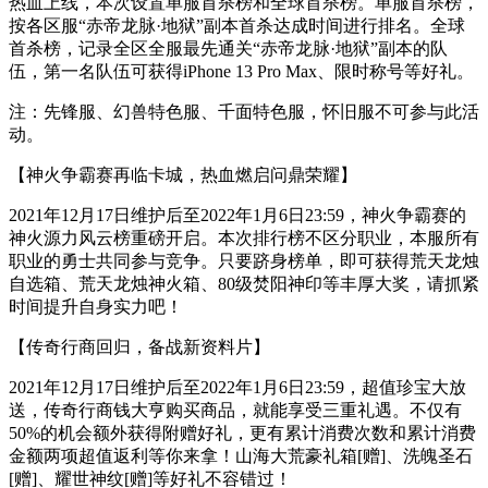
热血上线，本次设置单服首杀榜和全球首杀榜。单服首杀榜，
按各区服“赤帝龙脉·地狱”副本首杀达成时间进行排名。全球
首杀榜，记录全区全服最先通关“赤帝龙脉·地狱”副本的队
伍，第一名队伍可获得iPhone 13 Pro Max、限时称号等好礼。
注：先锋服、幻兽特色服、千面特色服，怀旧服不可参与此活
动。
【神火争霸赛再临卡城，热血燃启问鼎荣耀】
2021年12月17日维护后至2022年1月6日23:59，神火争霸赛的
神火源力风云榜重磅开启。本次排行榜不区分职业，本服所有
职业的勇士共同参与竞争。只要跻身榜单，即可获得荒天龙烛
自选箱、荒天龙烛神火箱、80级焚阳神印等丰厚大奖，请抓紧
时间提升自身实力吧！
【传奇行商回归，备战新资料片】
2021年12月17日维护后至2022年1月6日23:59，超值珍宝大放
送，传奇行商钱大亨购买商品，就能享受三重礼遇。不仅有
50%的机会额外获得附赠好礼，更有累计消费次数和累计消费
金额两项超值返利等你来拿！山海大荒豪礼箱[赠]、洗魄圣石
[赠]、耀世神纹[赠]等好礼不容错过！