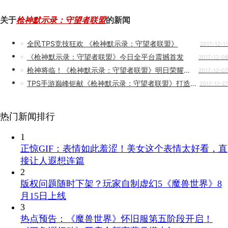
关于
枪神默示录：守望者联盟
的新闻
全民TPS竞技狂欢 《枪神默示录：守望者联盟》
2017-12-11
《枪神默示录：守望者联盟》今日全平台震撼首发
2017-12-08
枪神将临！《枪神默示录：守望者联盟》明日荣耀上线
2017-12-07
TPS手游巅峰钜献《枪神默示录：守望者联盟》打造纯正竞技体验
2017-11-27
热门新闻排行
1
正惊GIF：表情如此羞涩！美女这个表情太好看，直
接让人遐想连篇
2
版权问题随时下架？玩家自制虚幻5《魔兽世界》8
月15日上线
3
热点预告：《魔兽世界》怀旧服第五阶段开启！