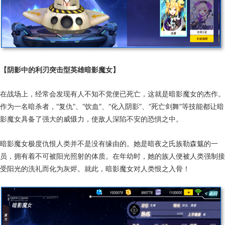
【阴影中的利刃突击型英雄暗影魔女】
在战场上，经常会发现有人不知不觉便已死亡，这就是暗影魔女的杰作。
作为一名暗杀者，“复仇”、“饮血”、“化入阴影”、“死亡剑舞”等技能都让暗
影魔女具备了强大的威慑力，使敌人深陷不安的恐惧之中。
暗影魔女极度仇恨人类并不是没有缘由的。她是暗夜之氏族勒森魃的一
员，拥有着不可被阳光照射的体质。在年幼时，她的族人便被人类强制接
受阳光的洗礼而化为灰烬。就此，暗影魔女对人类恨之入骨！