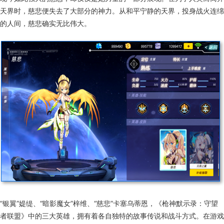
天界时，慈悲便失去了大部分的神力。从和平宁静的天界，投身战火连绵
的人间，慈悲确实无比伟大。
“银翼”媞缇、“暗影魔女”梓维、“慈悲”卡塞乌蒂恩，《枪神默示录：守望
者联盟》中的三大英雄，拥有着各自独特的故事传说和战斗方式。在游戏