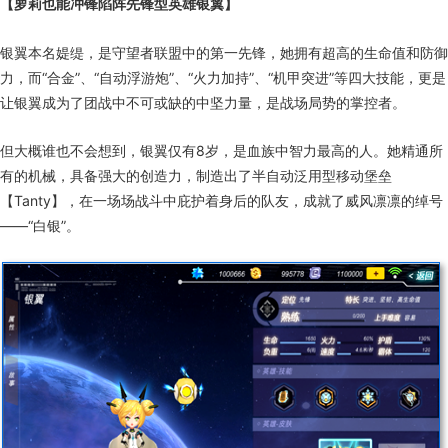
【萝莉也能冲锋陷阵先锋型英雄银翼】
银翼本名媞缇，是守望者联盟中的第一先锋，她拥有超高的生命值和防御
力，而“合金”、“自动浮游炮”、“火力加持”、“机甲突进”等四大技能，更是
让银翼成为了团战中不可或缺的中坚力量，是战场局势的掌控者。
但大概谁也不会想到，银翼仅有8岁，是血族中智力最高的人。她精通所
有的机械，具备强大的创造力，制造出了半自动泛用型移动堡垒
【Tanty】，在一场场战斗中庇护着身后的队友，成就了威风凛凛的绰号
——“白银”。