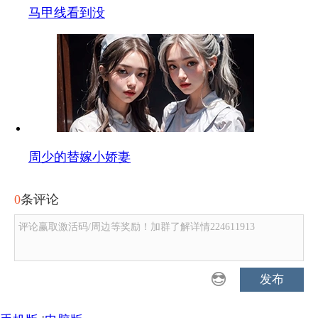
马甲线看到没
周少的替嫁小娇妻
0
条评论
评论赢取激活码/周边等奖励！加群了解详情224611913
发布