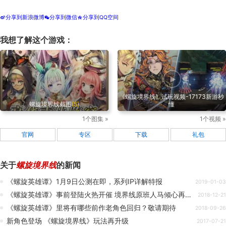
分享到新浪微博
分享到微信
分享到QQ空间
t
w
z
我想了解这个游戏：
《螺旋境界线》试玩视频-17173新游秒
螺旋境界线截图
(5)
懂
1个图集 »
1个视频 »
官网
专区
下载
礼包
关于
螺旋境界线
的新闻
《螺旋英雄谭》1月9日公测在即，系列IP详解特报
2019-01-03
《螺旋英雄谭》事前登陆火热开催 境界线原班人马倾心再现新冒险
2018-12-21
《螺旋英雄谭》里将有哪些前作老角色回归？敬请期待
2018-09-26
新角色登场 《螺旋境界线》玩法再升级
2017-07-21