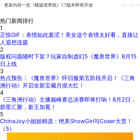
更新内容一览《螺旋境界线》1.7版本即将开放
2017-03-01
热门新闻排行
1
正惊GIF：表情如此羞涩！美女这个表情太好看，直接让
人遐想连篇
2
版权问题随时下架？玩家自制虚幻5《魔兽世界》8月15
日上线
3
热点预告：《魔兽世界》怀旧服第五阶段开启！《三角
洲行动》开启全新宝藏月摸大红！
4
《三角洲行动》主播巅峰赛总决赛即将打响！8月2日，
群星汇聚，新王加冕！
5
ChinaJoy小姐姐精选：绝美ShowGirl与Coser大赏！
（5）