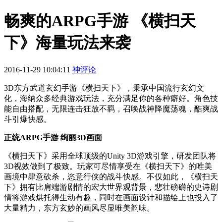
畅爽的ARPG手游 《横扫天
下》海量玩法来袭
2016-11-29 10:04:11
神评论
3D东方武道玄幻手游《横扫天下》，秉承中国流行玄幻文
化，海纳众多经典游戏玩法，充分满足你的各种癖好。角色技
能自由搭配，无限连击狂放不羁，召唤战神降魔荡魂，酷爽战
斗引爆快感。
正统ARPG手游 绚丽3D画面
《横扫天下》采用全球顶级的Unity 3D游戏引擎，研发团队将
3D视效做到了极致。玩家可尽情享受在《横扫天下》的唯美
画境中肆意砍杀，恣意行侠的战斗快感。不仅如此，《横扫天
下》拥有比肩端游剧情的宏大世界观背景，悲壮磅礴的史诗剧
情将游戏烘托得生动有趣，同时在画面设计和描绘上也投入了
大量精力，东方玄妙的画风尽显唯美韵味。