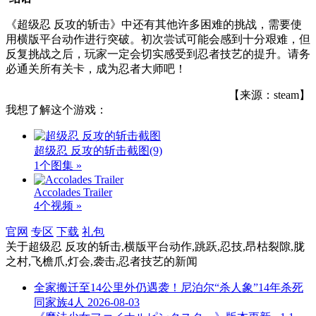
《超级忍 反攻的斩击》中还有其他许多困难的挑战，需要使
用横版平台动作进行突破。初次尝试可能会感到十分艰难，但
反复挑战之后，玩家一定会切实感受到忍者技艺的提升。请务
必通关所有关卡，成为忍者大师吧！
【来源：steam】
我想了解这个游戏：
超级忍 反攻的斩击截图
(9)
1个图集 »
Accolades Trailer
4个视频 »
官网
专区
下载
礼包
关于
超级忍 反攻的斩击,横版平台动作,跳跃,忍技,昂枯裂隙,胧
之村,飞檐爪,灯会,袭击,忍者技艺
的新闻
全家搬迁至14公里外仍遇袭！尼泊尔“杀人象”14年杀死
同家族4人
2026-08-03