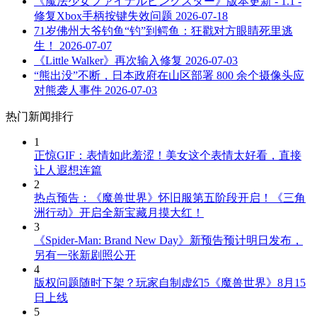
《魔法少女ファイナルピンクスター》版本更新 - 1.1 -
修复Xbox手柄按键失效问题
2026-07-18
71岁佛州大爷钓鱼“钓”到鳄鱼：狂戳对方眼睛死里逃
生！
2026-07-07
《Little Walker》再次输入修复
2026-07-03
“熊出没”不断，日本政府在山区部署 800 余个摄像头应
对熊袭人事件
2026-07-03
热门新闻排行
1
正惊GIF：表情如此羞涩！美女这个表情太好看，直接
让人遐想连篇
2
热点预告：《魔兽世界》怀旧服第五阶段开启！《三角
洲行动》开启全新宝藏月摸大红！
3
《Spider-Man: Brand New Day》新预告预计明日发布，
另有一张新剧照公开
4
版权问题随时下架？玩家自制虚幻5《魔兽世界》8月15
日上线
5