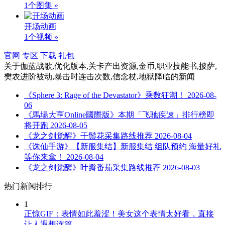
1个图集 »
开场动画
1个视频 »
官网
专区
下载
礼包
关于
伽蓝战歌,优化版本,关卡产出资源,金币,职业技能书,披萨,
樊农进阶被动,暴击时连击次数,信念杖,地狱降临
的新闻
《Sphere 3: Rage of the Devastator》乘数狂潮！
2026-08-
06
《馬場大亨Online國際版》本期「飞驰疾速」排行榜即
将开跑
2026-08-05
《龙之剑觉醒》干鬃花采集路线推荐
2026-08-04
《诛仙手游》【新服集结】新服集结 组队预约 海量好礼
等你来拿！
2026-08-04
《龙之剑觉醒》叶瓣番茄采集路线推荐
2026-08-03
热门新闻排行
1
正惊GIF：表情如此羞涩！美女这个表情太好看，直接
让人遐想连篇