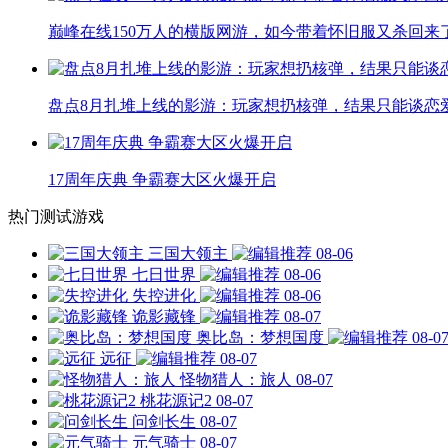
巅峰在线150万人的横版网游，如今带着怀旧服又杀回来
盘点8月扎堆上线的影游：玩家想扔核弹，结果只能谈恋
17周年庆典 争霸赛大区火爆开启
热门测试游戏
三国大领主
08-06
七日世界
08-06
失控进化
08-06
诡影藏锋
08-07
奥比岛：梦想国度
08-0
远征
08-07
怪物猎人：旅人
08-07
桃花源记2
08-07
问剑长生
08-07
元气骑士
08-07