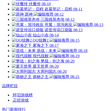
伏魔传
08-10
盗墓笔记：启程
08-11
原神
08-12
三国戏英杰传
08-12
苍翼：混沌效应
08-13
诺亚传说口袋版
08-13
仙山小农
08-14
QQ炫舞2
08-15
雾海之下
08-17
逆战：未来
08-18
现代战舰
08-19
梦战：剑之海
08-20
遮天世界
08-20
大周列国志
08-20
诡秘之主
08-21
品牌栏目
怀旧游戏榜
正经游戏
热门新闻排行