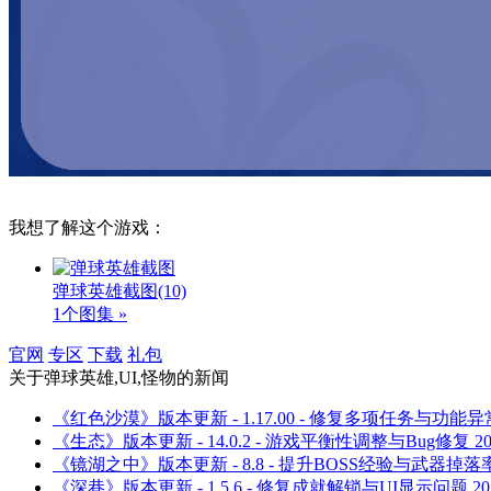
我想了解这个游戏：
弹球英雄截图
(10)
1个图集 »
官网
专区
下载
礼包
关于
弹球英雄,UI,怪物
的新闻
《红色沙漠》版本更新 - 1.17.00 - 修复多项任务与功能异
《生态》版本更新 - 14.0.2 - 游戏平衡性调整与Bug修复
20
《镜湖之中》版本更新 - 8.8 - 提升BOSS经验与武器掉落
《深巷》版本更新 - 1.5.6 - 修复成就解锁与UI显示问题
20