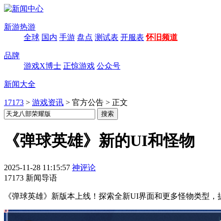
新游热游
全球
国内
手游
盘点
测试表
开服表
怀旧频道
品牌
游戏X博士
正惊游戏
公众号
新闻大全
17173
>
游戏资讯
>
官方公告
>
正文
《弹球英雄》新的UI和怪物
2025-11-28 11:15:57
神评论
17173 新闻导语
《弹球英雄》新版本上线！探索全新UI界面和更多怪物类型，