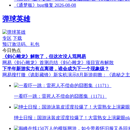
《通梦板》bug修复
2026-08-08
弹球英雄
专区
下载
预订激活码、礼包
今日热点
《剑心雕龙》解散了，但这次没人骂网易
网易《剑心雕龙》首测总结
《剑心雕龙》项目宣布解散
下半年新游实力有点离谱，谁会成为下一个现象级？
网易搜打撤《诡影藏锋》新实机演示
8月新游前瞻：《诡秘之
一看吓一跳：雷死人不偿命的囧图集（1171）
绅士日报：国游泳装皮涩度拉爆了！大雷熟女上演蒙眼pla