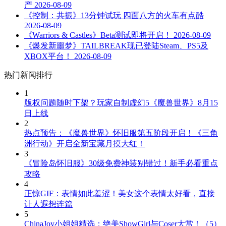
产
2026-08-09
《控制：共振》13分钟试玩 四面八方的火车有点酷
2026-08-09
《Warriors & Castles》Beta测试即将开启！
2026-08-09
《爆发新噩梦》TAILBREAK现已登陆Steam、PS5及
XBOX平台！
2026-08-09
热门新闻排行
1
版权问题随时下架？玩家自制虚幻5《魔兽世界》8月15
日上线
2
热点预告：《魔兽世界》怀旧服第五阶段开启！《三角
洲行动》开启全新宝藏月摸大红！
3
《冒险岛怀旧服》30级免费神装别错过！新手必看重点
攻略
4
正惊GIF：表情如此羞涩！美女这个表情太好看，直接
让人遐想连篇
5
ChinaJoy小姐姐精选：绝美ShowGirl与Coser大赏！（5）