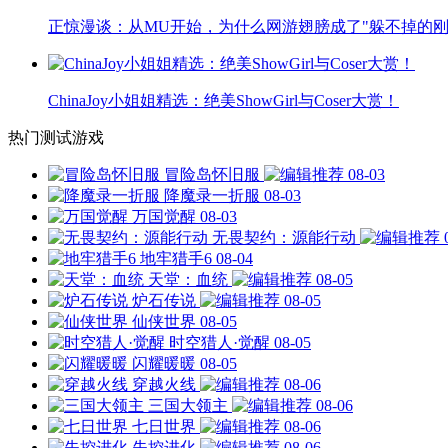
正惊漫谈：从MU开始，为什么网游翅膀成了"躲不掉的刚
ChinaJoy小姐姐精选：绝美ShowGirl与Coser大赏！
热门测试游戏
冒险岛怀旧服
08-03
降魔录一折服
08-03
万国觉醒
08-03
无畏契约：源能行动
地牢猎手6
08-04
天堂：血统
08-05
炉石传说
08-05
仙侠世界
08-05
时空猎人·觉醒
08-05
闪耀暖暖
08-05
穿越火线
08-06
三国大领主
08-06
七日世界
08-06
失控进化
08-06