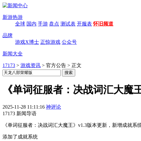
新游热游
全球
国内
手游
盘点
测试表
开服表
怀旧频道
品牌
游戏X博士
正惊游戏
公众号
新闻大全
17173
>
游戏资讯
>
官方公告
>
正文
《单词征服者：决战词汇大魔王》版
2025-11-28 11:11:16
神评论
17173 新闻导语
《单词征服者：决战词汇大魔王》v1.3版本更新，新增成就
添加了成就系统