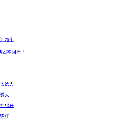
主》领衔
典团本回归！
诱人
猖狂