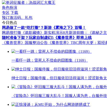
角色扮演
专区
下载
预订激活码、礼包
今日热点
网易做了一款“吃打撤”？新游《雾海之下》首曝！
网易搜打撤《诡影藏锋》新实机演示
8月新游前瞻：《诡秘之
随时准备下架？玩家自制虚幻5《魔兽世界》即将上线
《魔兽世界》国服整治公告
《魔兽世界》TBC周年大更：双经
一看吓一跳：雷死人不偿命的囧图集（1169）
绅士日报：国服停服，但日服依旧活得滋润！涩涩新角太
《冒险岛》怀旧服三服大乱斗！国服人满为患，台服外挂