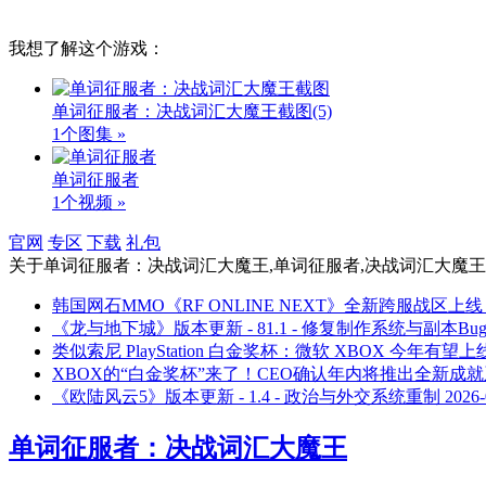
我想了解这个游戏：
单词征服者：决战词汇大魔王截图
(5)
1个图集 »
单词征服者
1个视频 »
官网
专区
下载
礼包
关于
单词征服者：决战词汇大魔王,单词征服者,决战词汇大魔王,版
韩国网石MMO《RF ONLINE NEXT》全新跨服战区上线
《龙与地下城》版本更新 - 81.1 - 修复制作系统与副本Bu
类似索尼 PlayStation 白金奖杯：微软 XBOX 今年有
XBOX的“白金奖杯”来了！CEO确认年内将推出全新成
《欧陆风云5》版本更新 - 1.4 - 政治与外交系统重制
2026-
单词征服者：决战词汇大魔王