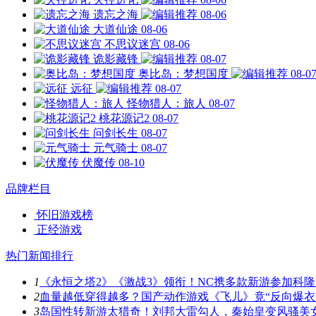
遗忘之海
08-06
大道仙途
08-06
不思议迷宫
08-06
诡影藏锋
08-07
奥比岛：梦想国度
08-0
远征
08-07
怪物猎人：旅人
08-07
桃花源记2
08-07
问剑长生
08-07
元气骑士
08-07
伏魔传
08-10
品牌栏目
怀旧游戏榜
正经游戏
热门新闻排行
1
《永恒之塔2》《激战3》领衔！NC携多款新游参加科隆
2
血量越低穿得越多？国产动作游戏《飞儿》竟“反向爆衣
3
岛国性转新游太猎奇！刘邦大雷勾人，秦始皇变风骚美