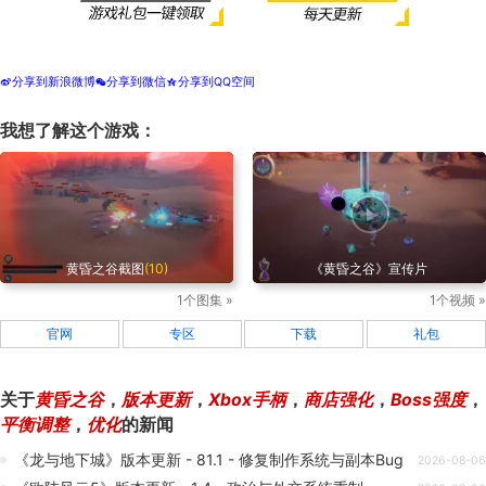
分享到新浪微博
分享到微信
分享到QQ空间
t
w
z
我想了解这个游戏：
黄昏之谷截图
(10)
《黄昏之谷》宣传片
1个图集 »
1个视频 »
官网
专区
下载
礼包
关于
黄昏之谷
，
版本更新
，
Xbox手柄
，
商店强化
，
Boss强度
，
平衡调整
，
优化
的新闻
《龙与地下城》版本更新 - 81.1 - 修复制作系统与副本Bug
2026-08-06