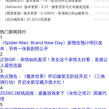
《欧陆风云5》版本更新 - 1.4 - 政治与外交系统重制
2026-08-06
《Arkheron》版本更新 - 0.21 - 修复语音与文本频道连接问题
2026-08-06
《霜港迷城》版本更新 - 0.32653 - 多项核心Bug修复与体验优化
2026-08-06
《后汉稽异录》E1.321小型更新
2026-08-06
热门新闻排行
1
《Spider-Man: Brand New Day》新预告预计明日发
布，另有一张新剧照公开
2
正惊GIF：表情如此羞涩！美女这个表情太好看，直接让
人遐想连篇
3
热点预告：《魔兽世界》怀旧服第五阶段开启！《三角
洲行动》开启全新宝藏月摸大红！
4
2026CJ前线战报：盛趣游戏拿下《永恒之塔2》国服代
理
5