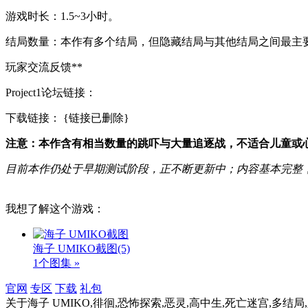
游戏时长：1.5~3小时。
结局数量：本作有多个结局，但隐藏结局与其他结局之间最主
玩家交流反馈**
Project1论坛链接：
下载链接：
{链接已删除}
注意：本作含有相当数量的跳吓与大量追逐战，不适合儿童或
目前本作仍处于早期测试阶段，正不断更新中；内容基本完整
我想了解这个游戏：
海子 UMIKO截图
(5)
1个图集 »
官网
专区
下载
礼包
关于
海子 UMIKO,徘徊,恐怖探索,恶灵,高中生,死亡迷宫,多结局