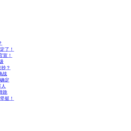
？
间定了！
官宣！
级
接抄？
挑战
间确定
万人
滑跪
坚挺！