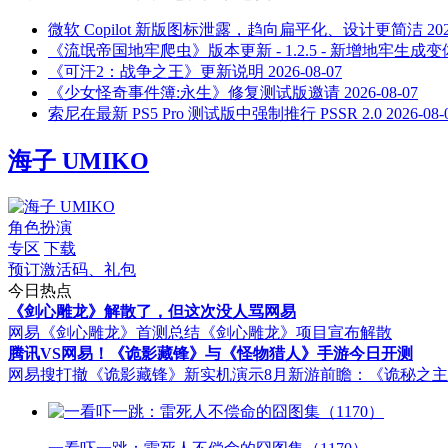
微软 Copilot 新版图标泄露，趋向扁平化、设计更简洁
20
《流氓帝国地牢爬虫》版本更新 - 1.2.5 - 新增地牢生成变
《可汗2：战争之王》更新说明
2026-08-07
《少女怪奇事件簿:永生》修复测试版邀请
2026-08-07
索尼在最新 PS5 Pro 测试版中强制推行 PSSR 2.0
2026-08-
海子 UMIKO
角色扮演
专区
下载
预订激活码、礼包
今日热点
《剑心雕龙》解散了，但这次没人骂网易
网易《剑心雕龙》首测总结
《剑心雕龙》项目宣布解散
腾讯VS网易！《诡影藏锋》与《怪物猎人》手游今日开测
网易搜打撤《诡影藏锋》新实机演示
8月新游前瞻：《诡秘之