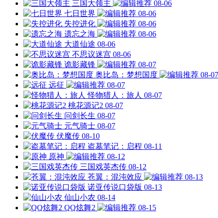
三国大领主
08-06
七日世界
08-06
失控进化
08-06
遗忘之海
08-06
大道仙途
08-06
不思议迷宫
08-06
诡影藏锋
08-07
奥比岛：梦想国度
08-0
远征
08-07
怪物猎人：旅人
08-07
桃花源记2
08-07
问剑长生
08-07
元气骑士
08-07
伏魔传
08-10
盗墓笔记：启程
08-11
原神
08-12
三国戏英杰传
08-12
苍翼：混沌效应
08-13
诺亚传说口袋版
08-13
仙山小农
08-14
QQ炫舞2
08-15