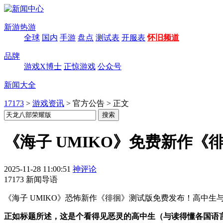
新游热游
全球
国内
手游
盘点
测试表
开服表
怀旧频道
品牌
游戏X博士
正惊游戏
公众号
新闻大全
17173
>
游戏资讯
>
官方公告
>
正文
《海子 UMIKO》免费新作《
2025-11-28 11:00:51
神评论
17173 新闻导语
《海子 UMIKO》恐怖新作《徘徊》测试版免费发布！高中生
正如标题所述，这是个看得见恶灵的高中生（与读得懂各国语言