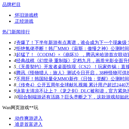
品牌栏目
怀旧游戏榜
正经游戏
热门新闻排行
1
夯爆了！下半年新游有点离谱，谁会成为下一个现象级
2
拒绝氪佬垄断！韩厂MMO《宙斯：傲慢之神》公测时
3
起猛了！《CODM》×《崩坏3》，腾讯米哈游首次联动
4
经典战棋《幻世录 重制版》定档九月，画质光影全面升
5
《无畏契约》开发者桌面惊现《CS2》！玩家炸锅：直
6
腾讯《怪物猎人：旅人》测试今日开启，38种怪物可供
7
不用肝！韩国轻量化MMO新作《日蚀：觉醒》公测时
8
《传奇4》公开五周年全球献礼视频 累计用户超过2440
9
泳装太清凉不让上？《龙之剑》DLC被和谐，官方紧急
10
回合制端游还有活路？巨头垄断之下，这款游戏却如此
Wan网页游戏**玩
动作爽游
进入
谁是首富
进入