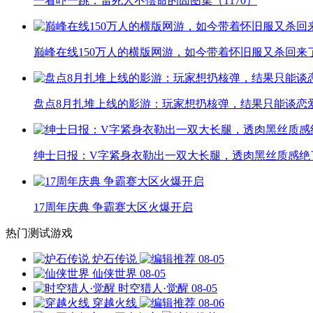
一看吓一跳：雷死人不偿命的囧图集（1170）
巅峰在线150万人的横版网游，如今带着怀旧服又杀回来
盘点8月扎堆上线的影游：玩家想扔核弹，结果只能谈恋
绅士日报：V字紧身衣勒出一双大长腿，透肉黑丝质感绝
17周年庆典 争霸赛大区火爆开启
热门测试游戏
炉石传说
08-05
仙侠世界
08-05
时空猎人·觉醒
08-05
穿越火线
08-06