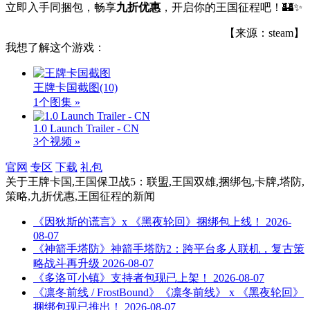
立即入手同捆包，畅享
九折优惠
，开启你的王国征程吧！🏰✨
【来源：steam】
我想了解这个游戏：
王牌卡国截图
(10)
1个图集 »
1.0 Launch Trailer - CN
3个视频 »
官网
专区
下载
礼包
关于
王牌卡国,王国保卫战5：联盟,王国双雄,捆绑包,卡牌,塔防,
策略,九折优惠,王国征程
的新闻
《因狄斯的谎言》x 《黑夜轮回》捆绑包上线！
2026-
08-07
《神箭手塔防》神箭手塔防2：跨平台多人联机，复古策
略战斗再升级
2026-08-07
《多洛可小镇》支持者包现已上架！
2026-08-07
《凛冬前线 / FrostBound》《凛冬前线》 x 《黑夜轮回》
捆绑包现已推出！
2026-08-07