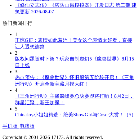
《修仙立志传》《塔防山贼模拟器》开发日志 第二期 建
筑更新
2026-08-07
热门新闻排行
1
正惊GIF：表情如此羞涩！美女这个表情太好看，直接
让人遐想连篇
2
版权问题随时下架？玩家自制虚幻5《魔兽世界》8月15
日上线
3
热点预告：《魔兽世界》怀旧服第五阶段开启！《三角
洲行动》开启全新宝藏月摸大红！
4
《三角洲行动》主播巅峰赛总决赛即将打响！8月2日，
群星汇聚，新王加冕！
5
ChinaJoy小姐姐精选：绝美ShowGirl与Coser大赏！（5）
手机版
|
电脑版
Copyright © 2001-2026 17173. All rights reserved.