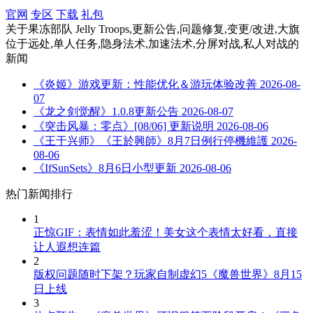
官网
专区
下载
礼包
关于
果冻部队 Jelly Troops,更新公告,问题修复,变更/改进,大旗
位于远处,单人任务,隐身法术,加速法术,分屏对战,私人对战
的
新闻
《炎姬》游戏更新：性能优化＆游玩体验改善
2026-08-
07
《龙之剑觉醒》1.0.8更新公告
2026-08-07
《突击风暴：零点》[08/06] 更新说明
2026-08-06
《王于兴师》《王於興師》8月7日例行停機維護
2026-
08-06
《IfSunSets》8月6日小型更新
2026-08-06
热门新闻排行
1
正惊GIF：表情如此羞涩！美女这个表情太好看，直接
让人遐想连篇
2
版权问题随时下架？玩家自制虚幻5《魔兽世界》8月15
日上线
3