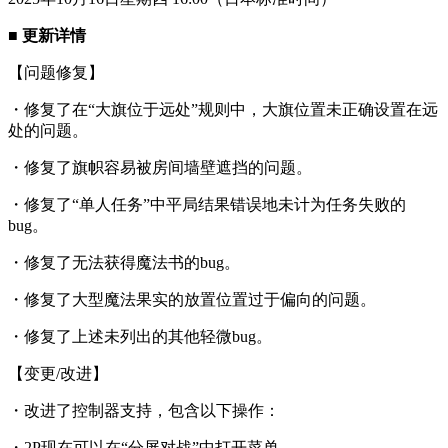
■ 更新详情
【问题修复】
・修复了在“大旗位于远处”规则中，大旗位置未正确设置在远
处的问题。
・修复了旗帜容易被房间墙壁遮挡的问题。
・修复了“单人任务”中平局结果错误地未计为任务失败的
bug。
・修复了无法获得魔法书的bug。
・修复了大型魔法果实的放置位置过于偏向的问题。
・修复了上述未列出的其他轻微bug。
【变更/改进】
・改进了控制器支持，包含以下操作：
・2P现在可以在“分屏对战”中打开菜单。