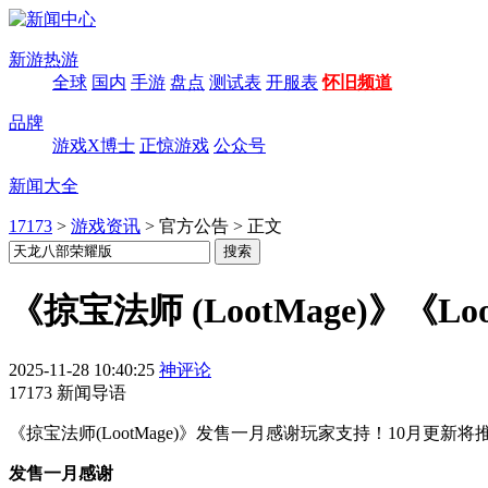
新游热游
全球
国内
手游
盘点
测试表
开服表
怀旧频道
品牌
游戏X博士
正惊游戏
公众号
新闻大全
17173
>
游戏资讯
>
官方公告
>
正文
《掠宝法师 (LootMage)》
2025-11-28 10:40:25
神评论
17173 新闻导语
《掠宝法师(LootMage)》发售一月感谢玩家支持！10月
发售一月感谢