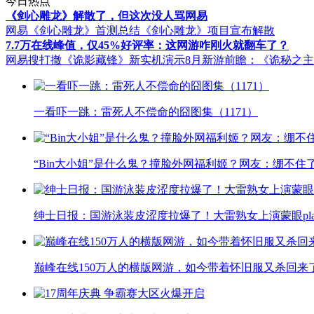
今日热点
《剑心雕龙》解散了，但这次没人骂网易
网易《剑心雕龙》首测总结
《剑心雕龙》项目宣布解散
7.7万在线峰值，仅45%好评率：这网游咋刚火就翻车了？
网易搜打撤《诡影藏锋》新实机演示
8月新游前瞻：《诡秘之
一看吓一跳：雷死人不偿命的囧图集（1171）
“Bin大小姐”是什么鬼？撞脸外网福利姬？网友：绷不住
绅士日报：国游泳装皮涩度拉爆了！大雷熟女上演蒙眼pla
巅峰在线150万人的横版网游，如今带着怀旧服又杀回来