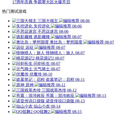
17周年庆典 争霸赛大区火爆开启
热门测试游戏
三国大领主
08-06
失控进化
08-06
不思议迷宫
08-06
诡影藏锋
08-07
奥比岛：梦想国度
08-0
远征
08-07
怪物猎人：旅人
08-07
桃花源记2
08-07
问剑长生
08-07
元气骑士
08-07
伏魔传
08-10
盗墓笔记：启程
08-11
原神
08-12
三国戏英杰传
08-12
苍翼：混沌效应
08-13
诺亚传说口袋版
08-13
仙山小农
08-14
QQ炫舞2
08-15