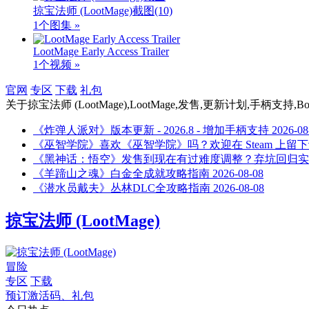
掠宝法师 (LootMage)截图
(10)
1个图集 »
LootMage Early Access Trailer
1个视频 »
官网
专区
下载
礼包
关于
掠宝法师 (LootMage),LootMage,发售,更新计划,手柄支持
《炸弹人派对》版本更新 - 2026.8 - 增加手柄支持
2026-08
《巫智学院》喜欢《巫智学院》吗？欢迎在 Steam 上留下
《黑神话：悟空》发售到现在有过难度调整？弃坑回归实
《羊蹄山之魂》白金全成就攻略指南
2026-08-08
《潜水员戴夫》丛林DLC全攻略指南
2026-08-08
掠宝法师 (LootMage)
冒险
专区
下载
预订激活码、礼包