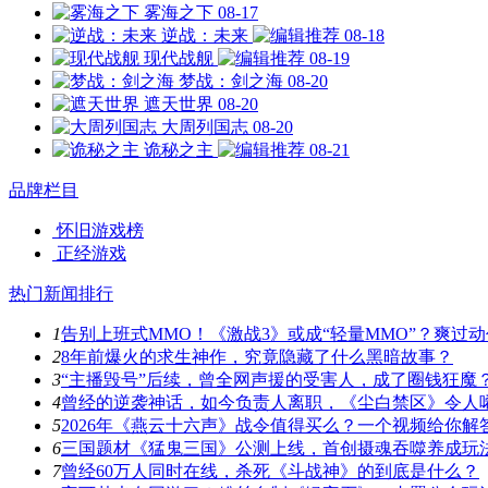
雾海之下
08-17
逆战：未来
08-18
现代战舰
08-19
梦战：剑之海
08-20
遮天世界
08-20
大周列国志
08-20
诡秘之主
08-21
品牌栏目
怀旧游戏榜
正经游戏
热门新闻排行
1
告别上班式MMO！《激战3》或成“轻量MMO”？爽过
2
8年前爆火的求生神作，究竟隐藏了什么黑暗故事？
3
“主播毁号”后续，曾全网声援的受害人，成了圈钱狂魔
4
曾经的逆袭神话，如今负责人离职，《尘白禁区》令人
5
2026年《燕云十六声》战令值得买么？一个视频给你解
6
三国题材《猛鬼三国》公测上线，首创摄魂吞噬养成玩
7
曾经60万人同时在线，杀死《斗战神》的到底是什么？