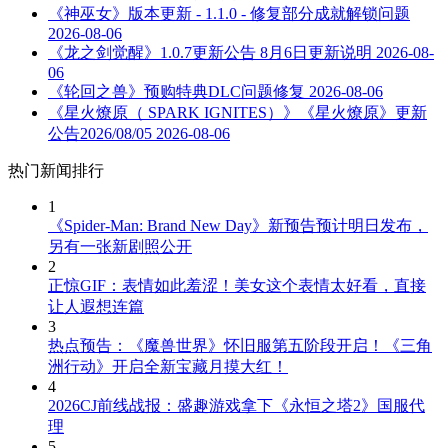
《神巫女》版本更新 - 1.1.0 - 修复部分成就解锁问题
2026-08-06
《龙之剑觉醒》1.0.7更新公告 8月6日更新说明
2026-08-
06
《轮回之兽》预购特典DLC问题修复
2026-08-06
《星火燎原（ SPARK IGNITES）》《星火燎原》更新
公告2026/08/05
2026-08-06
热门新闻排行
1
《Spider-Man: Brand New Day》新预告预计明日发布，
另有一张新剧照公开
2
正惊GIF：表情如此羞涩！美女这个表情太好看，直接
让人遐想连篇
3
热点预告：《魔兽世界》怀旧服第五阶段开启！《三角
洲行动》开启全新宝藏月摸大红！
4
2026CJ前线战报：盛趣游戏拿下《永恒之塔2》国服代
理
5