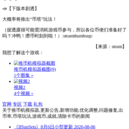
📣【下版本剧透】
大概率将推出“币塔”玩法！
（据透露很可能需消耗游戏币参与，所以各位币佬们准备好了
吗？冲鸭！攒币时刻到啦！）ːsteamthumbsupː
【来源：steam】
我想了解这个游戏：
推币机模拟器截图
(9)
1个图集 »
视频2
4个视频 »
官网
专区
下载
礼包
关于
推币机模拟器,更新公告,新增功能,优化调整,问题修复,出
币率,币塔玩法,游戏币,成就,清除卡币
的新闻
《IfSunSets》8月6日小型更新
2026-08-06