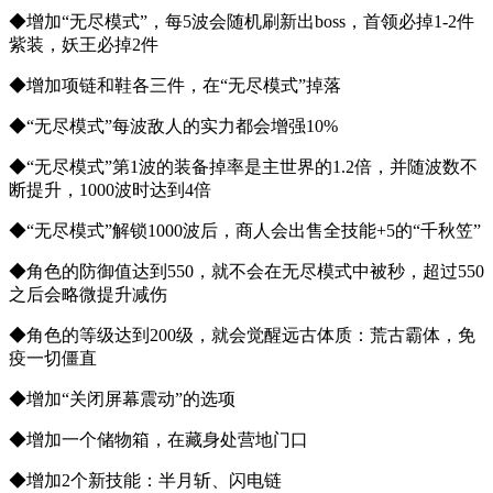
◆增加“无尽模式”，每5波会随机刷新出boss，首领必掉1-2件
紫装，妖王必掉2件
◆增加项链和鞋各三件，在“无尽模式”掉落
◆“无尽模式”每波敌人的实力都会增强10%
◆“无尽模式”第1波的装备掉率是主世界的1.2倍，并随波数不
断提升，1000波时达到4倍
◆“无尽模式”解锁1000波后，商人会出售全技能+5的“千秋笠”
◆角色的防御值达到550，就不会在无尽模式中被秒，超过550
之后会略微提升减伤
◆角色的等级达到200级，就会觉醒远古体质：荒古霸体，免
疫一切僵直
◆增加“关闭屏幕震动”的选项
◆增加一个储物箱，在藏身处营地门口
◆增加2个新技能：半月斩、闪电链