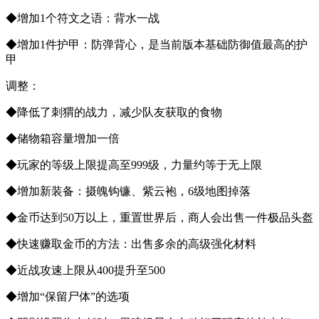
◆增加1个符文之语：背水一战
◆增加1件护甲：防弹背心，是当前版本基础防御值最高的护
甲
调整：
◆降低了刺猬的战力，减少队友获取的食物
◆储物箱容量增加一倍
◆玩家的等级上限提高至999级，力量约等于无上限
◆增加新装备：摄魄钩镰、紫云袍，6级地图掉落
◆金币达到50万以上，重置世界后，商人会出售一件极品头盔
◆快速赚取金币的方法：出售多余的高级强化材料
◆近战攻速上限从400提升至500
◆增加“保留尸体”的选项