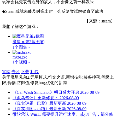
玩家会优先攻击近身的敌人，不会像之前一样发呆
◆Steam成就未能及时弹出时，会反复尝试解锁直至成功
【来源：steam】
我想了解这个游戏：
魔星兄弟2截图
(6)
1个图集 »
mxbr2xc
1个视频 »
官网
专区
下载
礼包
关于
魔星兄弟2,无尽模式,符文之语,新增技能,装备掉落,等级上
限,食物,防御值,修复bug,优化
的新闻
《Car Wash Simulator》明日盛大开启
2026-08-09
《孤岛笔记》更新修复：
2026-08-09
《真实谜题 - 巴黎》最新更新
2026-08-09
《真实拼图 - 小猫》最新更新
2026-08-09
微软承认 Win11 需要提升运行速度、减少广告，部分修