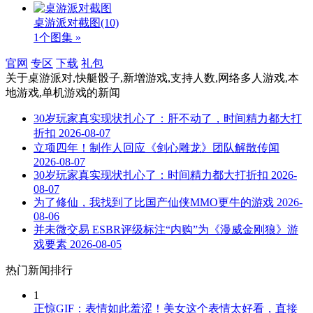
桌游派对截图
(10)
1个图集 »
官网
专区
下载
礼包
关于
桌游派对,快艇骰子,新增游戏,支持人数,网络多人游戏,本
地游戏,单机游戏
的新闻
30岁玩家真实现状扎心了：肝不动了，时间精力都大打
折扣
2026-08-07
立项四年！制作人回应《剑心雕龙》团队解散传闻
2026-08-07
30岁玩家真实现状扎心了：时间精力都大打折扣
2026-
08-07
为了修仙，我找到了比国产仙侠MMO更牛的游戏
2026-
08-06
并未微交易 ESBR评级标注“内购”为《漫威金刚狼》游
戏要素
2026-08-05
热门新闻排行
1
正惊GIF：表情如此羞涩！美女这个表情太好看，直接