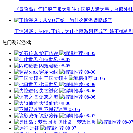
《冒险岛》怀旧服三服大乱斗！国服人满为患，台服外挂
正惊漫谈：从MU开始，为什么网游翅膀成了"躲不掉的刚
热门测试游戏
炉石传说
08-05
仙侠世界
08-05
闪耀暖暖
08-05
穿越火线
08-06
三国大领主
08-06
七日世界
08-06
失控进化
08-06
遗忘之海
08-06
大道仙途
08-06
不思议迷宫
08-06
诡影藏锋
08-07
奥比岛：梦想国度
08-0
远征
08-07