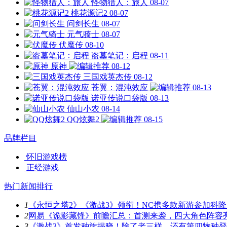
怪物猎人：旅人
08-07
桃花源记2
08-07
问剑长生
08-07
元气骑士
08-07
伏魔传
08-10
盗墓笔记：启程
08-11
原神
08-12
三国戏英杰传
08-12
苍翼：混沌效应
08-13
诺亚传说口袋版
08-13
仙山小农
08-14
QQ炫舞2
08-15
品牌栏目
怀旧游戏榜
正经游戏
热门新闻排行
1
《永恒之塔2》《激战3》领衔！NC携多款新游参加科隆
2
网易《诡影藏锋》前瞻汇总：首测来袭，四大角色阵容
3
《激战3》首发种族揭晓！除了老三样，还有第四物种