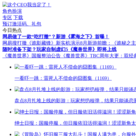
角色扮演
专区
下载
预订激活码、礼包
今日热点
网易做了一款“吃打撤”？新游《雾海之下》首曝！
网易搜打撤《诡影藏锋》新实机演示
8月新游前瞻：《诡秘之
随时准备下架？玩家自制虚幻5《魔兽世界》即将上线
《魔兽世界》国服整治公告
《魔兽世界》TBC周年大更：双经
一看吓一跳：雷死人不偿命的囧图集（1169）
盘点8月扎堆上线的影游：玩家想扔核弹，结果只能谈恋
绅士日报：国服停服，但日服依旧活得滋润！涩涩新角太