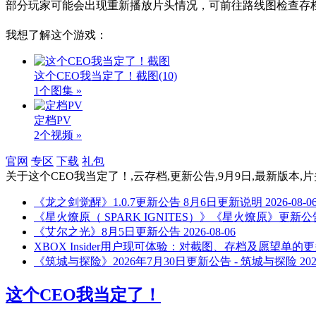
部分玩家可能会出现重新播放片头情况，可前往路线图检查存
我想了解这个游戏：
这个CEO我当定了！截图
(10)
1个图集 »
定档PV
2个视频 »
官网
专区
下载
礼包
关于
这个CEO我当定了！,云存档,更新公告,9月9日,最新版本,
《龙之剑觉醒》1.0.7更新公告 8月6日更新说明
2026-08-0
《星火燎原（ SPARK IGNITES）》《星火燎原》更新公告20
《艾尔之光》8月5日更新公告
2026-08-06
XBOX Insider用户现可体验：对截图、存档及愿望单的
《筑城与探险》2026年7月30日更新公告 - 筑城与探险
202
这个CEO我当定了！