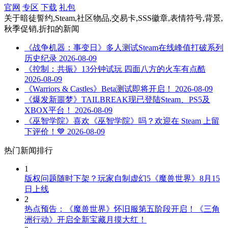
官网
专区
下载
礼包
关于
暗徒誓约,Steam,社区物品,交易卡,SSS徽章,表情符号,背景,
秋季促销,折扣
的新闻
《战争机器：事变日》多人测试Steam在线峰值打破系列
历史纪录
2026-08-09
《控制：共振》13分钟试玩 四面八方的火车有点酷
2026-08-09
《Warriors & Castles》Beta测试即将开启！
2026-08-09
《爆发新噩梦》TAILBREAK现已登陆Steam、PS5及
XBOX平台！
2026-08-09
《巫智学院》喜欢《巫智学院》吗？欢迎在 Steam 上留
下评价！💙
2026-08-09
热门新闻排行
1
版权问题随时下架？玩家自制虚幻5《魔兽世界》8月15
日上线
2
热点预告：《魔兽世界》怀旧服第五阶段开启！《三角
洲行动》开启全新宝藏月摸大红！