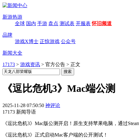
新游热游
全球
国内
手游
盘点
测试表
开服表
怀旧频道
品牌
游戏X博士
正惊游戏
公众号
新闻大全
17173
>
游戏资讯
>
官方公告
>
正文
《逗比危机3》Mac端公测
2025-11-28 07:50:50
神评论
17173 新闻导语
《逗比危机3》Mac版公测开启！原生支持苹果电脑，通过Stea
《逗比危机3》正式启动Mac客户端的公开测试！