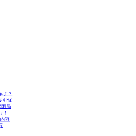
车了？
度引忧
营困局
万！
机内容
元