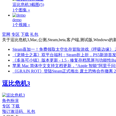
逗比危机3截图
(5)
1个图集 »
demo
1个视频 »
官网
专区
下载
礼包
关于
逗比危机3,Mac,公测,Steam,beta,客户端,测试版,Windows
的
Steam喜加一！免费领取太空生存冒险游戏《呼吸边缘》
《龙骑士之墓》双平台福利：Steam折上折，PS5新游首
《多洛可小镇》版本更新 - 1.5 - 修复存档黑屏与功能性Bu
苹果 Mac 简体中文支持文档更新，“Apple 智能”阿里千
《GRAIN ROT》登陆Steam正式推出 废土恐怖合作撤离
2
逗比危机3
角色扮演
专区
下载
预订激活码、礼包