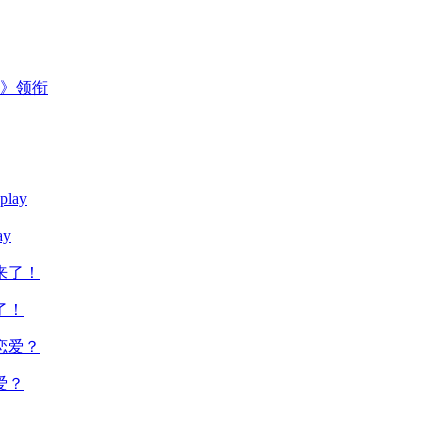
主》领衔
y
了！
爱？