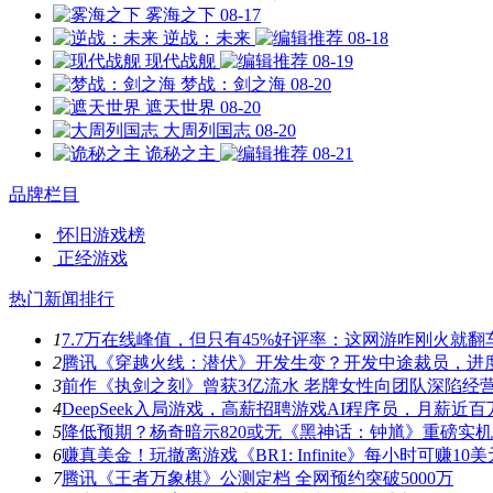
雾海之下
08-17
逆战：未来
08-18
现代战舰
08-19
梦战：剑之海
08-20
遮天世界
08-20
大周列国志
08-20
诡秘之主
08-21
品牌栏目
怀旧游戏榜
正经游戏
热门新闻排行
1
7.7万在线峰值，但只有45%好评率：这网游咋刚火就翻
2
腾讯《穿越火线：潜伏》开发生变？开发中途裁员，进
3
前作《执剑之刻》曾获3亿流水 老牌女性向团队深陷经
4
DeepSeek入局游戏，高薪招聘游戏AI程序员，月薪近百
5
降低预期？杨奇暗示820或无《黑神话：钟馗》重磅实
6
赚真美金！玩撤离游戏《BR1: Infinite》每小时可赚10美
7
腾讯《王者万象棋》公测定档 全网预约突破5000万