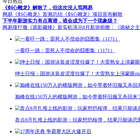
今日热点
《剑心雕龙》解散了，但这次没人骂网易
网易《剑心雕龙》首测总结
《剑心雕龙》项目宣布解散
下半年新游实力有点离谱，谁会成为下一个现象级？
网易搜打撤《诡影藏锋》新实机演示
8月新游前瞻：《诡秘之
一看吓一跳：雷死人不偿命的囧图集（1171）
绅士日报：国游泳装皮涩度拉爆了！大雷熟女上演蒙眼pla
巅峰在线150万人的横版网游，如今带着怀旧服又杀回来
盘点8月扎堆上线的影游：玩家想扔核弹，结果只能谈恋