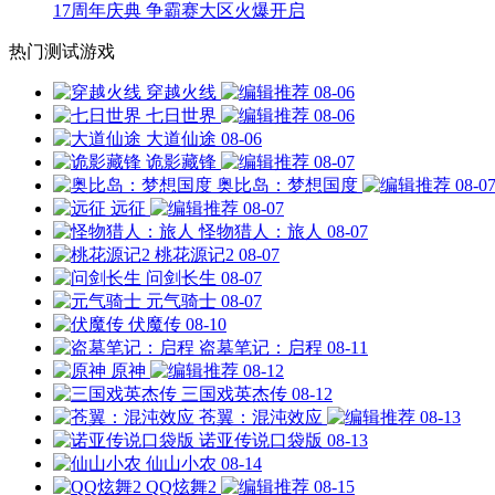
17周年庆典 争霸赛大区火爆开启
热门测试游戏
穿越火线
08-06
七日世界
08-06
大道仙途
08-06
诡影藏锋
08-07
奥比岛：梦想国度
08-0
远征
08-07
怪物猎人：旅人
08-07
桃花源记2
08-07
问剑长生
08-07
元气骑士
08-07
伏魔传
08-10
盗墓笔记：启程
08-11
原神
08-12
三国戏英杰传
08-12
苍翼：混沌效应
08-13
诺亚传说口袋版
08-13
仙山小农
08-14
QQ炫舞2
08-15