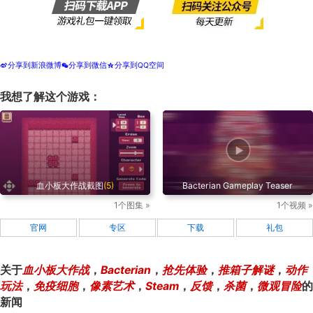
分享到新浪微博
分享到微信
分享到QQ空间
t
w
z
我想了解这个游戏：
血小板大作战截图
(5)
Bacterian Gameplay Teaser
1个图集 »
1个视频 »
官网
专区
下载
礼包
关于
血小板大作战
，
Bacterian
，
抢先体验
，
推箱子解谜
，
动作
玩法
，
免疫细胞
，
像素艺术
，
Steam
，
反馈
，
杀菌
，
微观冒险
的
新闻