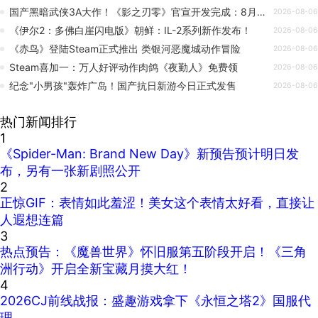
国产黑暗武侠3A大作！《影之刃零》官宣开发完成：8月12日全平台预售
2026-08-06
《伊尔2：多佛白崖闪电版》朝鲜：IL-2系列新作发布！
2026-08-06
《赤鸟》登陆Steam正式推出 类银河恶魔城动作冒险
2026-08-06
Steam喜加一：万人好评动作肉鸽《夜勤人》免费领
2026-08-06
纪念"小男孩"轰炸广岛！国产抗日新游今日正式发售
2026-08-06
热门新闻排行
1
《Spider-Man: Brand New Day》新预告预计明日发
布，另有一张新剧照公开
2
正惊GIF：表情如此羞涩！美女这个表情太好看，直接让
人遐想连篇
3
热点预告：《魔兽世界》怀旧服第五阶段开启！《三角
洲行动》开启全新宝藏月摸大红！
4
2026CJ前线战报：盛趣游戏拿下《永恒之塔2》国服代
理