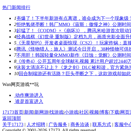
热门新闻排行
1
夯爆了！下半年新游有点离谱，谁会成为下一个现象级
2
拒绝氪佬垄断！韩厂MMO《宙斯：傲慢之神》公测时
3
起猛了！《CODM》×《崩坏3》，腾讯米哈游首次联动
4
经典战棋《幻世录 重制版》定档九月，画质光影全面升
5
《无畏契约》开发者桌面惊现《CS2》！玩家炸锅：直
6
腾讯《怪物猎人：旅人》测试今日开启，38种怪物可供
7
不用肝！韩国轻量化MMO新作《日蚀：觉醒》公测时
8
《传奇4》公开五周年全球献礼视频 累计用户超过2440
9
泳装太清凉不让上？《龙之剑》DLC被和谐，官方紧急
10
回合制端游还有活路？巨头垄断之下，这款游戏却如此
Wan网页游戏**玩
动作爽游
进入
谁是首富
进入
17173首页
|
新闻
|
新网游
|
找游戏
|
小游戏
|
社区
|
视频
|
博客
|
下载
|
网页
返回顶部
关于17173
|
人才招聘
|
广告服务
|
商务洽谈
|
联系方式
|
客服中
Copyright © 2001-2026 17173. All rights reserved.