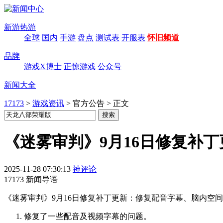
新游热游
全球
国内
手游
盘点
测试表
开服表
怀旧频道
品牌
游戏X博士
正惊游戏
公众号
新闻大全
17173
>
游戏资讯
>
官方公告
>
正文
《迷雾审判》9月16日修复补丁
2025-11-28 07:30:13
神评论
17173 新闻导语
《迷雾审判》9月16日修复补丁更新：修复配音字幕、脑内空
修复了一些配音及视频字幕的问题。