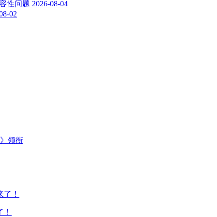
与兼容性问题
2026-08-04
08-02
主》领衔
了！