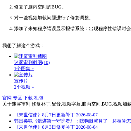
修复了脑内空间的BUG。
对一些视频加载问题进行了修复调整。
添加了未知程序错误显示报错系统：出现程序性错误时会
我想了解这个游戏：
迷雾审判截图
(10)
1个图集 »
宣传片
2个视频 »
官网
专区
下载
礼包
关于
迷雾审判,修复补丁,配音,视频字幕,脑内空间,BUG,视频加载
《末世信使》8月7日更新补丁
2026-08-07
韩国类魂《遗迹第一守护者》：瞎狗眼就算了，坏档算怎
《末世信使》8月3日修复补丁
2026-08-04