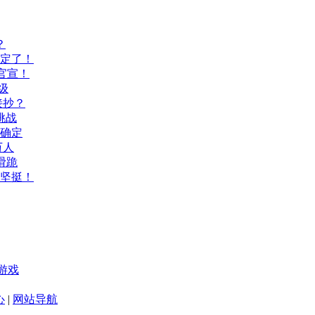
？
间定了！
官宣！
级
接抄？
挑战
间确定
万人
滑跪
坚挺！
游戏
心
|
网站导航