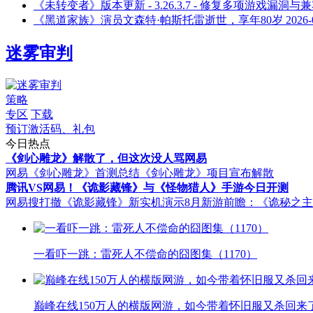
《未转变者》版本更新 - 3.26.3.7 - 修复多项游戏漏洞
《黑道家族》演员文森特·帕斯托雷逝世，享年80岁
2026-
迷雾审判
策略
专区
下载
预订激活码、礼包
今日热点
《剑心雕龙》解散了，但这次没人骂网易
网易《剑心雕龙》首测总结
《剑心雕龙》项目宣布解散
腾讯VS网易！《诡影藏锋》与《怪物猎人》手游今日开测
网易搜打撤《诡影藏锋》新实机演示
8月新游前瞻：《诡秘之
一看吓一跳：雷死人不偿命的囧图集（1170）
巅峰在线150万人的横版网游，如今带着怀旧服又杀回来