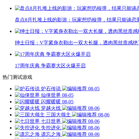
盘点8月扎堆上线的影游：玩家想扔核弹，结果只能谈恋
绅士日报：V字紧身衣勒出一双大长腿，透肉黑丝质感绝
17周年庆典 争霸赛大区火爆开启
热门测试游戏
炉石传说
08-05
仙侠世界
08-05
闪耀暖暖
08-05
穿越火线
08-06
三国大领主
08-06
七日世界
08-06
失控进化
08-06
遗忘之海
08-06