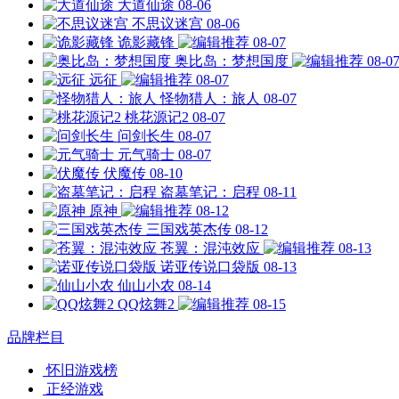
大道仙途
08-06
不思议迷宫
08-06
诡影藏锋
08-07
奥比岛：梦想国度
08-0
远征
08-07
怪物猎人：旅人
08-07
桃花源记2
08-07
问剑长生
08-07
元气骑士
08-07
伏魔传
08-10
盗墓笔记：启程
08-11
原神
08-12
三国戏英杰传
08-12
苍翼：混沌效应
08-13
诺亚传说口袋版
08-13
仙山小农
08-14
QQ炫舞2
08-15
品牌栏目
怀旧游戏榜
正经游戏