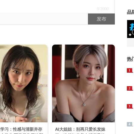
0
/2000
品
发布
热
1
2
3
4
大学习：性感与清新并存
AI大姐姐：别再只爱长发妹