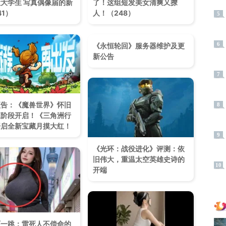
大学生 写真偶像届的新
了！这组短发美女清爽又撩
41）
人！（248）
5
6
《永恒轮回》服务器维护及更
新公告
7
预告：《魔兽世界》怀旧
8
五阶段开启！《三角洲行
开启全新宝藏月摸大红！
9
《光环：战役进化》评测：依
旧伟大，重温太空英雄史诗的
10
开端
吓一跳：雷死人不偿命的