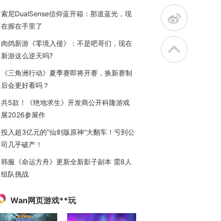
索尼DualSense信仰蓝开箱：那道蓝光，现
t
在握在手里了
肉鸽新游《零境入侵》：不是吧哥们，现在
新游这么逆天吗?
《三角洲行动》夏季赛即将开赛，换新赛制
后会更好看吗？
共5款！《绝地求生》开发商公开科隆游戏
展2026参展作
投入超3亿元的”仙剑版原神“大翻车！亏到公
司几乎破产！
韩服《命运方舟》更新全新影子副本 需8人
组队挑战
Wan网页游戏**玩