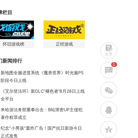
牌栏目
怀旧游戏榜
正经游戏
反馈
门新闻排行
0
新地图全服进度系统《魔兽世界》时光服P5
阶段今日上线
w
《艾尔登法环》新DLC“褪色者”8月28日上线
全平台
q
米哈游法务部重拳出击：B站泄密UP主侵犯
著作权罪成立
z
纪念"小男孩"轰炸广岛！国产抗日新游今日
正式发售