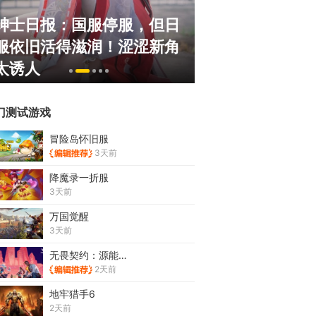
绅士日报：国服停服，但日
《冒险岛》怀旧
服依旧活得滋润！涩涩新角
斗！国服人满为
太诱人
挂猖狂
门测试游戏
冒险岛怀旧服
3天前
降魔录一折服
3天前
万国觉醒
3天前
无畏契约：源能行动
2天前
地牢猎手6
2天前