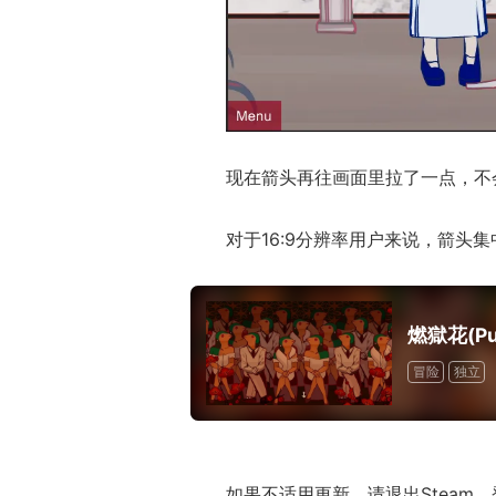
ChinaJoy小
美ShowGirl与C
赏！
现在箭头再往画面里拉了一点，不
对于16:9分辨率用户来说，箭头
燃獄花(Purg
冒险
独立
如果不适用更新，请退出Steam