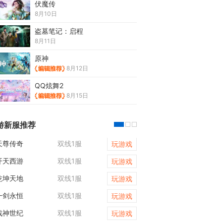
伏魔传
8月10日
盗墓笔记：启程
8月11日
原神
8月12日
QQ炫舞2
8月15日
游新服推荐
天尊传奇
双线1服
维京传奇
玩游戏
开天西游
双线1服
霸者天下
玩游戏
乾坤天地
双线1服
乾坤天地
玩游戏
一剑永恒
双线1服
传奇世界网页版
玩游戏
战神世纪
双线1服
凡人修仙传web
玩游戏