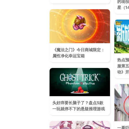
的现役
星（1
《魔法之门》今日商城限定：
属性净化幸运宝箱
热点
服第
动》
头好痒要长脑子了？盘点5款
一玩就停不下的悬疑推理游戏
一看