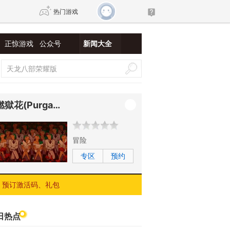
热门游戏
正惊游戏
公众号
新闻大全
DNF
传奇4
剑网3旗舰版
新天龙八部
燃獄花(Purgatory’s Flower)
自由
诛仙世界
新仙侠5
冒险
专区
预约
预订激活码、礼包
日热点