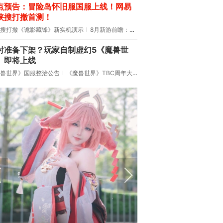
点预告：冒险岛怀旧服国服上线！网易
侠搜打撤首测！
搜打撤《诡影藏锋》新实机演示
8月新游前瞻：《诡秘之主》领衔
时准备下架？玩家自制虚幻5《魔兽世
》即将上线
兽世界》国服整治公告
《魔兽世界》TBC周年大更：双经典团本回归！