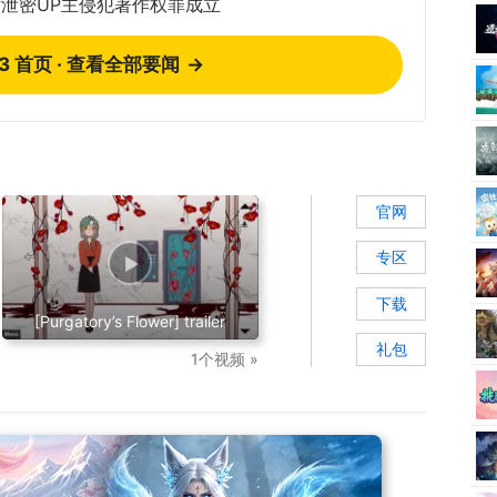
泄密UP主侵犯著作权罪成立
73 首页 · 查看全部要闻
→
官网
专区
下载
[Purgatory’s Flower] trailer
礼包
1个视频 »