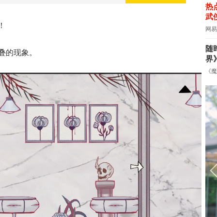
热
武
！
网易
随
叠的现象。
界
《魔