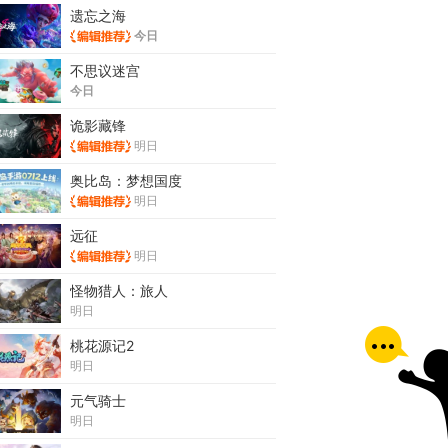
遗忘之海
今日
不思议迷宫
今日
诡影藏锋
明日
奥比岛：梦想国度
明日
远征
明日
怪物猎人：旅人
明日
桃花源记2
明日
元气骑士
明日