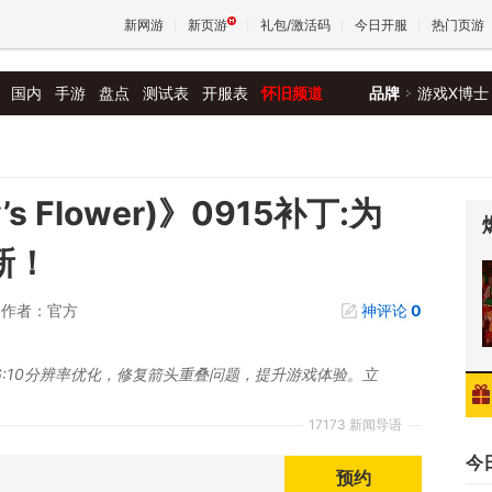
新网游
新页游
礼包/激活码
今日开服
热门页游
国内
手游
盘点
测试表
开服表
怀旧频道
品牌
游戏X博士
魔兽
天堂
’s Flower)》0915补丁:为
新！
王权与
作者：官方
神评论
0
16:10分辨率优化，修复箭头重叠问题，提升游戏体验。立
17173 新闻导语
今
预约