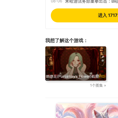
08-06
米哈游法务部重拳出击：B站
进入 171
我想了解这个游戏：
燃獄花(Purgatory’s Flower)截图
(10)
1个图集 »