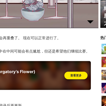
姐姐精选：绝
一看吓一跳：雷死人不偿命
oser大
的囧图集（1169）
热
会再重叠了。 现在可以正常进行了。
集中在中间可能会有点尴尬，但还是希望他们继续比赛。
atory’s Flower)
查看更多
，登录后再更新。