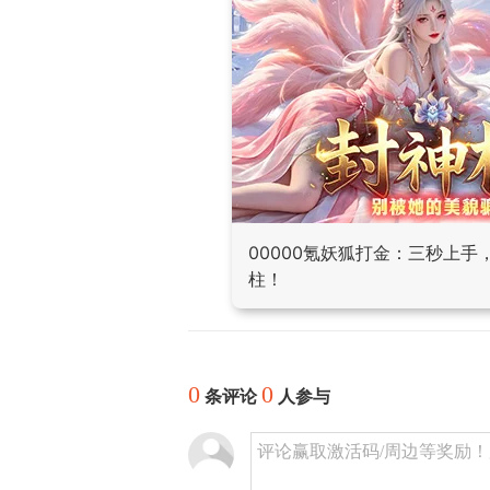
00000氪妖狐打金：三秒上
柱！
0
0
条评论
人参与
评论赢取激活码/周边等奖励！加群