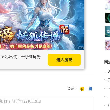
手，五秒出装，十秒满屏光
进入游戏
网
登录：
了解详情224611913