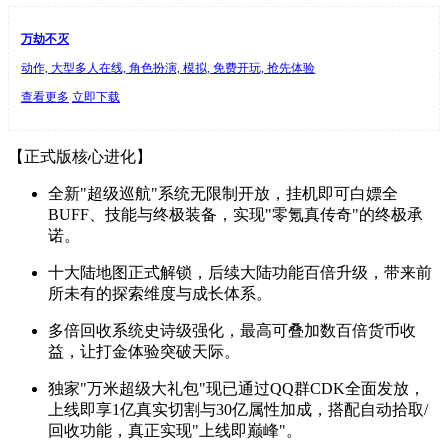
万劫不灭
动作, 大型多人在线, 角色扮演, 模拟, 免费开玩, 抢先体验
查看更多
立即下载
【正式版核心进化】
全新"超级巡航"系统无限制开放，挂机即可白嫖全
BUFF、技能与终极装备，实现"零氪真传奇"的终极承
诺。
十大陆地图正式解锁，后续大陆功能百倍升级，带来前
所未有的探索维度与成长体系。
多倍回收系统史诗级强化，最高可叠加数百倍货币收
益，让打金体验突破天际。
独家"万米超级大礼包"现已通过QQ群CDK全面发放，
上线即享1亿真实切割与30亿属性加成，搭配自动拾取/
回收功能，真正实现"上线即巅峰"。