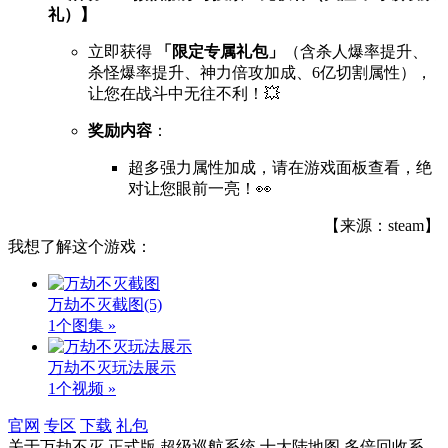
礼）】
立即获得
「限定专属礼包」
（含杀人爆率提升、
杀怪爆率提升、神力倍攻加成、6亿切割属性），
让您在战斗中无往不利！💥
奖励内容
：
超多强力属性加成，请在游戏面板查看，绝
对让您眼前一亮！👀
【来源：steam】
我想了解这个游戏：
万劫不灭截图
(5)
1个图集 »
万劫不灭玩法展示
1个视频 »
官网
专区
下载
礼包
关于
万劫不灭,正式版,超级巡航系统,十大陆地图,多倍回收系