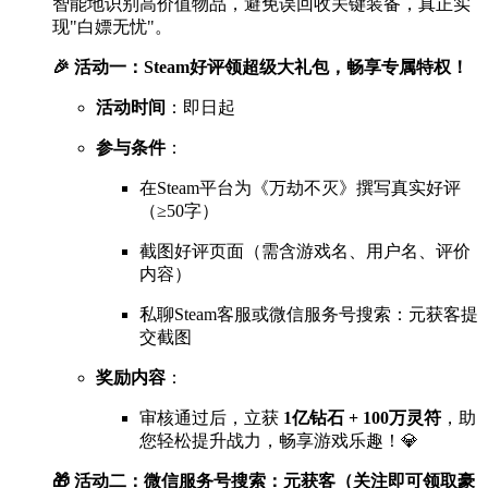
智能地识别高价值物品，避免误回收关键装备，真正实
现"白嫖无忧"。
🎉 活动一：Steam好评领超级大礼包，畅享专属特权！
活动时间
：即日起
参与条件
：
在Steam平台为《万劫不灭》撰写真实好评
（≥50字）
截图好评页面（需含游戏名、用户名、评价
内容）
私聊Steam客服或微信服务号搜索：元获客提
交截图
奖励内容
：
审核通过后，立获
1亿钻石 + 100万灵符
，助
您轻松提升战力，畅享游戏乐趣！💎
🎁 活动二：微信服务号搜索：元获客（关注即可领取豪