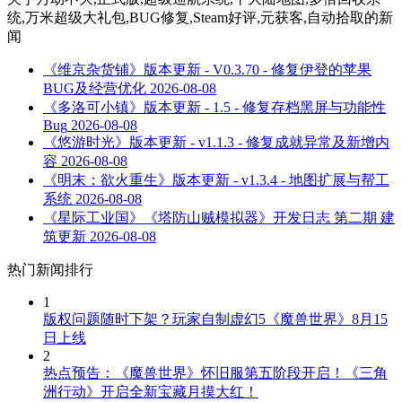
统,万米超级大礼包,BUG修复,Steam好评,元获客,自动拾取
的新
闻
《维京杂货铺》版本更新 - V0.3.70 - 修复伊登的苹果
BUG及经营优化
2026-08-08
《多洛可小镇》版本更新 - 1.5 - 修复存档黑屏与功能性
Bug
2026-08-08
《悠游时光》版本更新 - v1.1.3 - 修复成就异常及新增内
容
2026-08-08
《明末：欲火重生》版本更新 - v1.3.4 - 地图扩展与帮工
系统
2026-08-08
《星际工业国》《塔防山贼模拟器》开发日志 第二期 建
筑更新
2026-08-08
热门新闻排行
1
版权问题随时下架？玩家自制虚幻5《魔兽世界》8月15
日上线
2
热点预告：《魔兽世界》怀旧服第五阶段开启！《三角
洲行动》开启全新宝藏月摸大红！