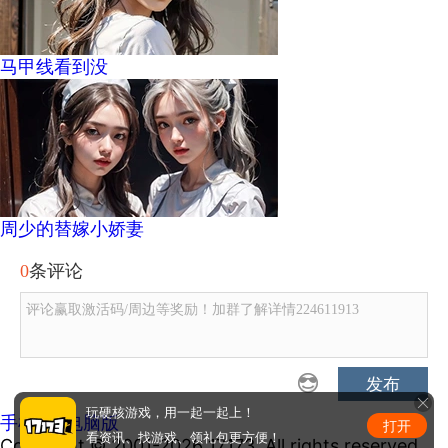
马甲线看到没
周少的替嫁小娇妻
0
条评论
评论赢取激活码/周边等奖励！加群了解详情224611913
发布
玩硬核游戏，用一起一起上！
手机版
|
电脑版
打开
看资讯、找游戏、领礼包更方便！
Copyright © 2001-2026 17173. All rights reserved.