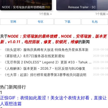
NODE：安塔瑞族的最终馈赠截图
(10)
Release Trailer - SC
1个图集 »
1个视频 »
官网
专区
下载
礼包
关于
NODE：安塔瑞族的最终馈赠
，
NODE
，
安塔瑞族
，
版本更
新
，
v1.0.11
，
电控面板
，
修复
，
软锁死
，
维修
的新闻
《街头篮球》服饰庆典稀有大放送 特殊角色升星体系革新
2026-08-08
《雾影猎人》8月7日服务器在线更新通知
2026-08-08
《无尽帝国 2 ENDLESS™ Legend 2》更新 #33 - Tahuk 与 Horror 修复
2026-08-08
《人格解体》版本更新 - 2026.7 - 社区反馈与BUG修复
2026-08-08
《七大罪：起源》排行榜常规赛季第3赛季相关问题说明
2026-08-08
热门新闻排行
1
正惊GIF：表情如此羞涩！美女这个表情太好看，直接让
人遐想连篇