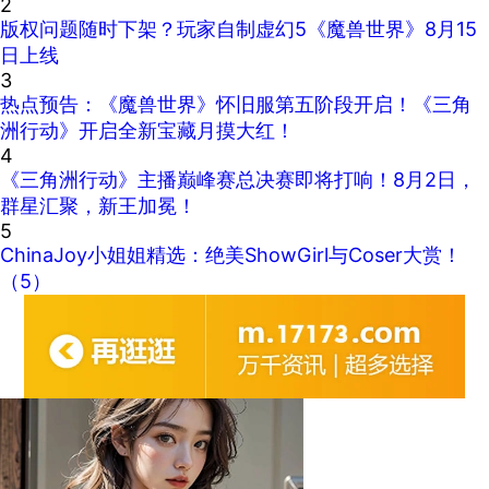
2
版权问题随时下架？玩家自制虚幻5《魔兽世界》8月15
日上线
3
热点预告：《魔兽世界》怀旧服第五阶段开启！《三角
洲行动》开启全新宝藏月摸大红！
4
《三角洲行动》主播巅峰赛总决赛即将打响！8月2日，
群星汇聚，新王加冕！
5
ChinaJoy小姐姐精选：绝美ShowGirl与Coser大赏！
（5）