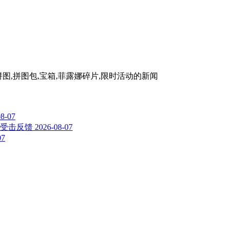
拼图,拼图包,宝箱,菲露娜碎片,限时活动
的新闻
08-07
船受击反馈
2026-08-07
07