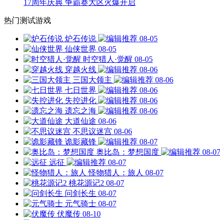
17周年庆典 争霸赛大区火爆开启
热门测试游戏
炉石传说
08-05
仙侠世界
08-05
时空猎人·觉醒
08-05
穿越火线
08-06
三国大领主
08-06
七日世界
08-06
失控进化
08-06
遗忘之海
08-06
大道仙途
08-06
不思议迷宫
08-06
诡影藏锋
08-07
奥比岛：梦想国度
08-0
远征
08-07
怪物猎人：旅人
08-07
桃花源记2
08-07
问剑长生
08-07
元气骑士
08-07
伏魔传
08-10