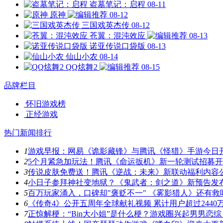
盗墓笔记：启程
08-11
原神
08-12
三国戏英杰传
08-12
苍翼：混沌效应
08-13
诺亚传说口袋版
08-13
仙山小农
08-14
QQ炫舞2
08-15
品牌栏目
怀旧游戏榜
正经游戏
热门新闻排行
1
游戏早报：网易《诡影藏锋》与腾讯《怪猎》手游今日
2
5个月紧急加玩法！腾讯《命运扳机》新一轮测试招募
3
传说皮肤免费送！腾讯《逆战：未来》新联动福利内容
4
小日子参拜神社变地狱？《鬼武者：剑之道》新预告发
5
百万玩家涌入，口碑却"褒贬不一" 《雾影猎人》还有救
6
《传奇4》公开五周年全球献礼视频 累计用户超过2440
7
正惊解梗：“Bin大小姐”是什么梗？游戏圈兴起男男恋综