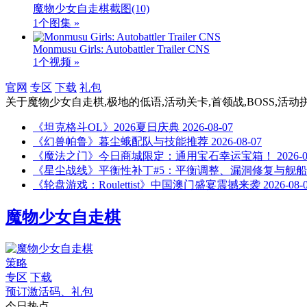
魔物少女自走棋截图
(10)
1个图集 »
Monmusu Girls: Autobattler Trailer CNS
1个视频 »
官网
专区
下载
礼包
关于
魔物少女自走棋,极地的低语,活动关卡,首领战,BOSS,活动
《坦克格斗OL》2026夏日庆典
2026-08-07
《幻兽帕鲁》暮尘蛾配队与技能推荐
2026-08-07
《魔法之门》今日商城限定：通用宝石幸运宝箱！
2026-
《星尘战线》平衡性补丁#5：平衡调整、漏洞修复与舰
《轮盘游戏：Roulettist》中国澳门盛宴震撼来袭
2026-08-
魔物少女自走棋
策略
专区
下载
预订激活码、礼包
今日热点