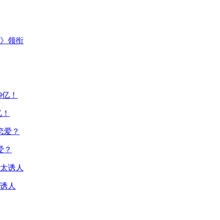
主》领衔
亿！
爱？
诱人