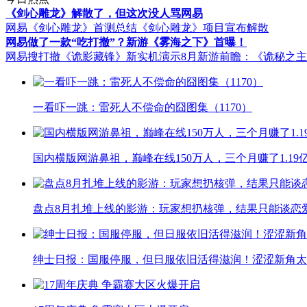
《剑心雕龙》解散了，但这次没人骂网易
网易《剑心雕龙》首测总结
《剑心雕龙》项目宣布解散
网易做了一款“吃打撤”？新游《雾海之下》首曝！
网易搜打撤《诡影藏锋》新实机演示
8月新游前瞻：《诡秘之
一看吓一跳：雷死人不偿命的囧图集（1170）
国内横版网游鼻祖，巅峰在线150万人，三个月赚了1.19
盘点8月扎堆上线的影游：玩家想扔核弹，结果只能谈恋
绅士日报：国服停服，但日服依旧活得滋润！涩涩新角太