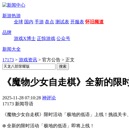
新游热游
全球
国内
手游
盘点
测试表
开服表
怀旧频道
品牌
游戏X博士
正惊游戏
公众号
新闻大全
17173
>
游戏资讯
>
官方公告
>
正文
《魔物少女自走棋》全新的限
2025-11-28 07:10:28
神评论
17173 新闻导语
《魔物少女自走棋》限时活动「极地的低语」上线！挑战关卡、BO
❄️ 全新的限时活动「极地的低语」即将上线！