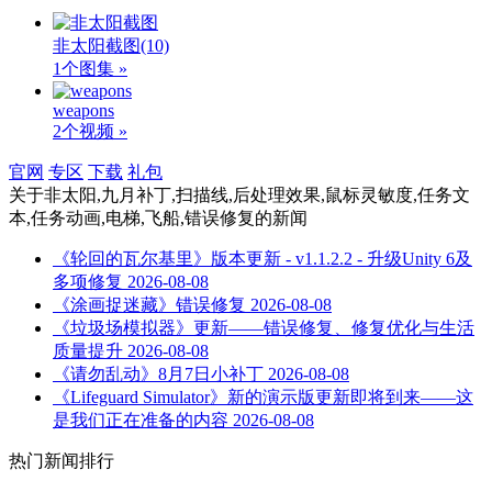
非太阳截图
(10)
1个图集 »
weapons
2个视频 »
官网
专区
下载
礼包
关于
非太阳,九月补丁,扫描线,后处理效果,鼠标灵敏度,任务文
本,任务动画,电梯,飞船,错误修复
的新闻
《轮回的瓦尔基里》版本更新 - v1.1.2.2 - 升级Unity 6及
多项修复
2026-08-08
《涂画捉迷藏》错误修复
2026-08-08
《垃圾场模拟器》更新——错误修复、修复优化与生活
质量提升
2026-08-08
《请勿乱动》8月7日小补丁
2026-08-08
《Lifeguard Simulator》新的演示版更新即将到来——这
是我们正在准备的内容
2026-08-08
热门新闻排行