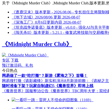
关于
《Midnight Murder Club》,Midnight Murder C
《逐鹿汉末》版本更新 - 2026.08.06 - 专长担任主将限制
《地下古域》2026/08/06 更新
2026-08-07
《深海工厂》8月6日更新内容
2026-08-07
《坦克战争诺曼底》版本更新 - v6.0.0 - 强化AI与关卡
《闯关杀II》版本更新 - 5.21.1 - 修复武将技能与交易概
《Midnight Murder Club》
专区
下载
预订激活码、礼包
今日热点
网易做了一款“吃打撤”？新游《雾海之下》首曝！
网易搜打撤《诡影藏锋》新实机演示
8月新游前瞻：《诡秘之
随时准备下架？玩家自制虚幻5《魔兽世界》即将上线
《魔兽世界》国服整治公告
《魔兽世界》TBC周年大更：双经
一看吓一跳：雷死人不偿命的囧图集（1169）