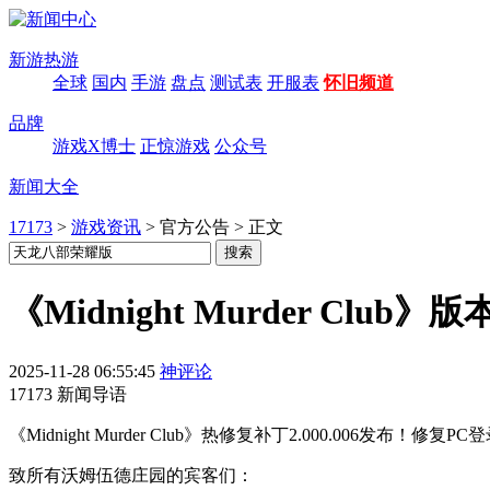
新游热游
全球
国内
手游
盘点
测试表
开服表
怀旧频道
品牌
游戏X博士
正惊游戏
公众号
新闻大全
17173
>
游戏资讯
>
官方公告
>
正文
《Midnight Murder Club》
2025-11-28 06:55:45
神评论
17173 新闻导语
《Midnight Murder Club》热修复补丁2.000.006
致所有沃姆伍德庄园的宾客们：