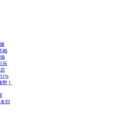
展
亮相
登场
配乐
开启
1%
够野！
罪
至名归