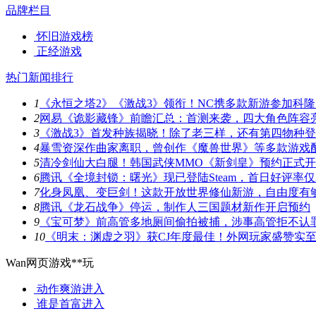
品牌栏目
怀旧游戏榜
正经游戏
热门新闻排行
1
《永恒之塔2》《激战3》领衔！NC携多款新游参加科隆
2
网易《诡影藏锋》前瞻汇总：首测来袭，四大角色阵容
3
《激战3》首发种族揭晓！除了老三样，还有第四物种
4
暴雪资深作曲家离职，曾创作《魔兽世界》等多款游戏
5
清冷剑仙大白腿！韩国武侠MMO《新剑皇》预约正式
6
腾讯《全境封锁：曙光》现已登陆Steam，首日好评率仅3
7
化身凤凰、变巨剑！这款开放世界修仙新游，自由度有
8
腾讯《龙石战争》停运，制作人三国题材新作开启预约
9
《宝可梦》前高管多地厕间偷拍被捕，涉事高管拒不认
10
《明末：渊虚之羽》获CJ年度最佳！外网玩家盛赞实
Wan网页游戏**玩
动作爽游
进入
谁是首富
进入