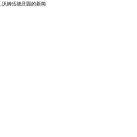
rd社区,沃姆伍德庄园
的新闻