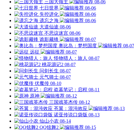
三国大领主
08-06
七日世界
08-06
失控进化
08-06
遗忘之海
08-06
大道仙途
08-06
不思议迷宫
08-06
诡影藏锋
08-07
奥比岛：梦想国度
08-0
远征
08-07
怪物猎人：旅人
08-07
桃花源记2
08-07
问剑长生
08-07
元气骑士
08-07
伏魔传
08-10
盗墓笔记：启程
08-11
原神
08-12
三国戏英杰传
08-12
苍翼：混沌效应
08-13
诺亚传说口袋版
08-13
仙山小农
08-14
QQ炫舞2
08-15