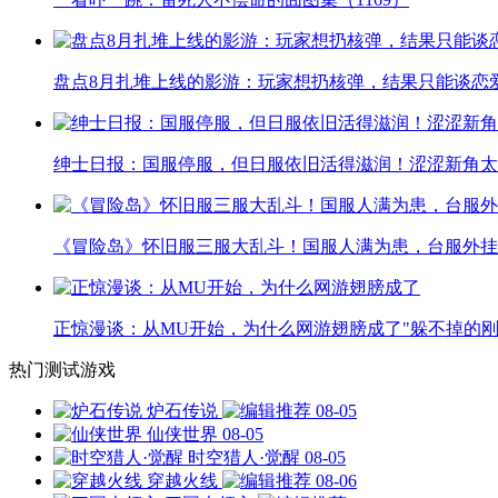
盘点8月扎堆上线的影游：玩家想扔核弹，结果只能谈恋
绅士日报：国服停服，但日服依旧活得滋润！涩涩新角太
《冒险岛》怀旧服三服大乱斗！国服人满为患，台服外挂
正惊漫谈：从MU开始，为什么网游翅膀成了"躲不掉的刚
热门测试游戏
炉石传说
08-05
仙侠世界
08-05
时空猎人·觉醒
08-05
穿越火线
08-06