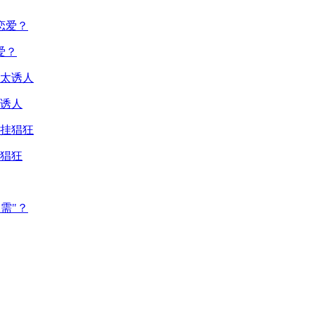
爱？
诱人
猖狂
需"？