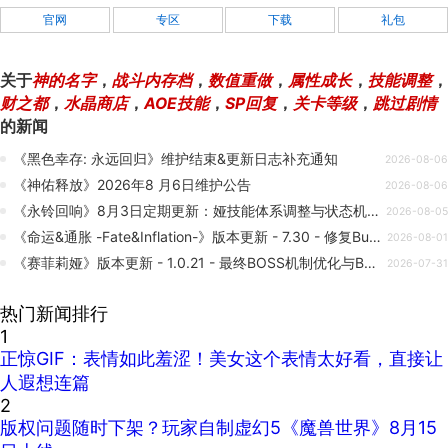
官网
专区
下载
礼包
关于
神的名字
，
战斗内存档
，
数值重做
，
属性成长
，
技能调整
，
财之都
，
水晶商店
，
AOE技能
，
SP回复
，
关卡等级
，
跳过剧情
的新闻
《黑色幸存: 永远回归》维护结束&更新日志补充通知
2026-08-06
《神佑释放》2026年8 月6日维护公告
2026-08-06
《永铃回响》8月3日定期更新：娅技能体系调整与状态机制优化
2026-08-05
《命运&通胀 -Fate&Inflation-》版本更新 - 7.30 - 修复Bug与敌人技能调整
2026-08-01
《赛菲莉娅》版本更新 - 1.0.21 - 最终BOSS机制优化与Bug修复
2026-07-31
热门新闻排行
1
正惊GIF：表情如此羞涩！美女这个表情太好看，直接让
人遐想连篇
2
版权问题随时下架？玩家自制虚幻5《魔兽世界》8月15