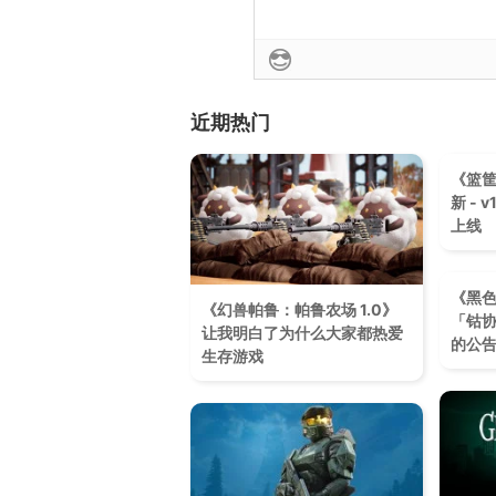
近期热门
《篮筐
新 - 
上线
《黑色
《幻兽帕鲁：帕鲁农场 1.0》
「钴
让我明白了为什么大家都热爱
的公
生存游戏