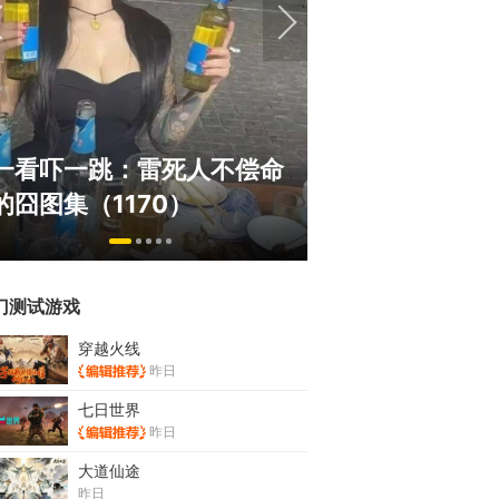
绅士日报：国游
一看吓一跳：雷死人不偿命
拉爆了！大雷熟
的囧图集（1170）
play
门测试游戏
穿越火线
昨日
七日世界
昨日
大道仙途
昨日