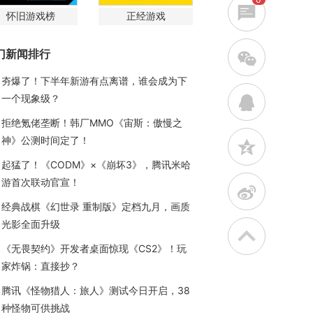
怀旧游戏榜
正经游戏
门新闻排行
w
夯爆了！下半年新游有点离谱，谁会成为下
一个现象级？
q
拒绝氪佬垄断！韩厂MMO《宙斯：傲慢之
神》公测时间定了！
z
起猛了！《CODM》×《崩坏3》，腾讯米哈
游首次联动官宣！
t
经典战棋《幻世录 重制版》定档九月，画质
光影全面升级
《无畏契约》开发者桌面惊现《CS2》！玩
家炸锅：直接抄？
腾讯《怪物猎人：旅人》测试今日开启，38
种怪物可供挑战