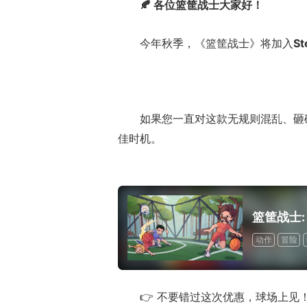
🍂 各位篮筐战士大家好！
今年秋季，《篮筐战士》将加入
S
如果您一直对这款无规则混乱、砸
佳时机。
篮筐战士:
动作
冒险
👉 不要错过这次优惠，球场上见！