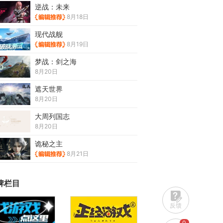
逆战：未来
8月18日
现代战舰
8月19日
梦战：剑之海
8月20日
遮天世界
8月20日
大周列国志
8月20日
诡秘之主
8月21日
牌栏目
反馈
0