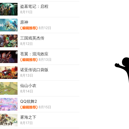
盗墓笔记：启程
8月11日
原神
8月12日
三国戏英杰传
8月12日
苍翼：混沌效应
8月13日
诺亚传说口袋版
8月13日
仙山小农
8月14日
QQ炫舞2
8月15日
雾海之下
8月17日