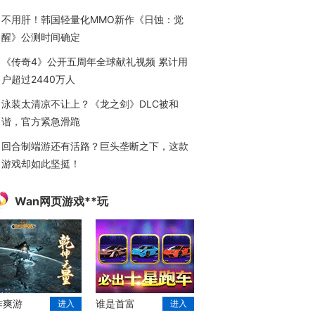
不用肝！韩国轻量化MMO新作《日蚀：觉
醒》公测时间确定
《传奇4》公开五周年全球献礼视频 累计用
户超过2440万人
泳装太清凉不让上？《龙之剑》DLC被和
谐，官方紧急滑跪
回合制端游还有活路？巨头垄断之下，这款
游戏却如此坚挺！
Wan网页游戏**玩
作爽游
谁是首富
进入
进入