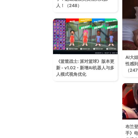
人！（248）
AI大
《篮筐战士: 派对篮球》版本更
性感到
新 - v1.02 - 新增AI机器人与多
（24
人模式视角优化
布兰登
手》电