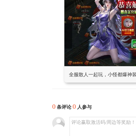
全服散人一起玩，小怪都爆神
0
0
条评论
人参与
评论赢取激活码/周边等奖励！加群