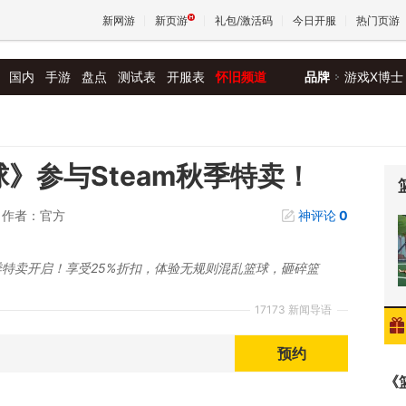
新网游
新页游
礼包/激活码
今日开服
热门页游
国内
手游
盘点
测试表
开服表
怀旧频道
品牌
游戏X博士
魔兽
天堂
球》参与Steam秋季特卖！
作者：官方
神评论
0
王权与
秋季特卖开启！享受25%折扣，体验无规则混乱篮球，砸碎篮
17173 新闻导语
预约
《