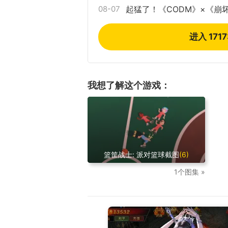
08-07
起猛了！《CODM》×《崩
进入 171
我想了解这个游戏：
篮筐战士: 派对篮球截图
(6)
1个图集 »