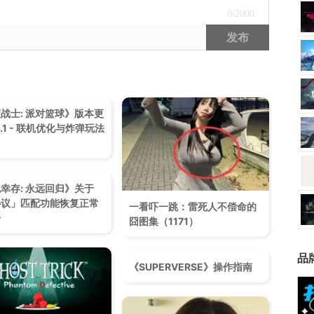
0
/2000
发布
战士: 派对篮球》版本更
v1.1 - 联机优化与炸弹玩法
幸存: 永远回归》关于
协议」匹配功能恢复正常
一看吓一跳：雷死人不偿命的
告
囧图集（1171）
品
《SUPERVERSE》操作指南