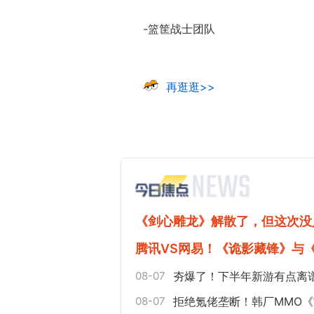
-篮筐战士团队
再逛逛>>
《剑心雕龙》解散了，但这次没
腾讯VS网易！《诡影藏锋》与
08-07
夯爆了！下半年新游有点离
08-07
拒绝氪佬垄断！韩厂MMO