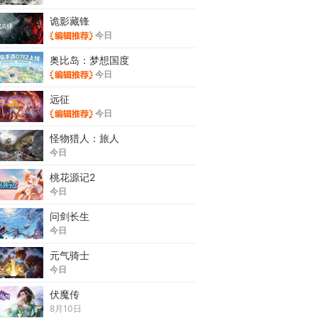
诡影藏锋
今日
奥比岛：梦想国度
今日
远征
今日
怪物猎人：旅人
今日
桃花源记2
今日
问剑长生
今日
元气骑士
今日
伏魔传
8月10日