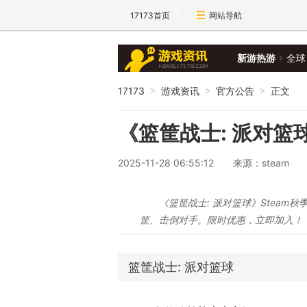
17173首页
网站导航
新游热游
全球
17173
游戏资讯
官方公告
正文
>
>
>
《篮筐战士: 派对篮
2025-11-28 06:55:12
来源：steam
《篮筐战士: 派对篮球》Steam
筐、击倒对手。限时优惠，立即加入！
篮筐战士: 派对篮球