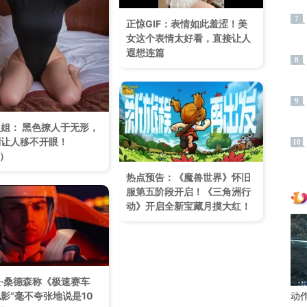
7
正惊GIF：表情如此羞涩！美
女这个表情太好看，直接让人
遐想连篇
8
9
姐姐： 黑色撩人于无形，
让人移不开眼！​
10
7）
热点预告：《魔兽世界》怀旧
服第五阶段开启！《三角洲行
动》开启全新宝藏月摸大红！
·桑德森称《极速赛车
影“毫不夸张地说是10
动