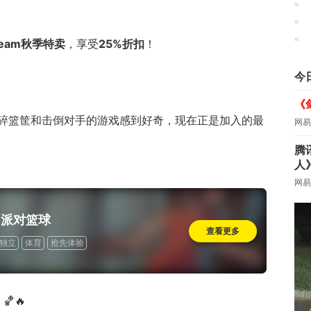
《
team秋季特卖
，享受
25%折扣
！
今
《
碎篮筐和击倒对手的游戏感到好奇，现在正是加入的最
网易
腾
人
网易
 派对篮球
查看更多
独立
体育
抢先体验
🔥