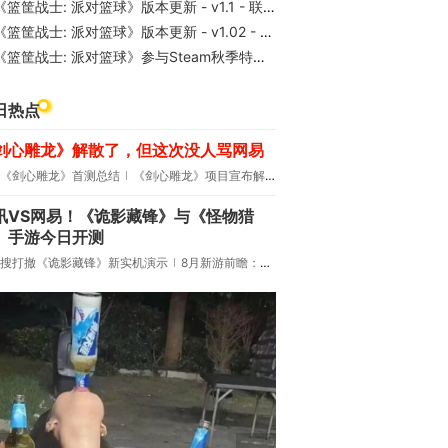
《篮筐战士: 派对篮球》版本更新 - v1.1 - 联机优化与炸弹玩法上线
篮筐战士: 派对篮球》版本更新 - v1.02 - 新增AI机器人与多人模式视角优化
《篮筐战士: 派对篮球》参与Steam秋季特卖！
日热点
剑心雕龙》解散了，但这次没人骂网易
《剑心雕龙》首测总结
《剑心雕龙》项目宣布解散
讯VS网易！《诡影藏锋》与《怪物猎
》手游今日开测
搜打撤《诡影藏锋》新实机演示
8月新游前瞻：《诡秘之主》领衔