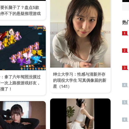
要长脑子了？盘点5款
就停不下的悬疑推理游戏
热
1
2
3
绅士大学习：性感与清新并存
录：拿了六年驾照没摸过
的现役大学生 写真偶像届的新
第一次上路接游戏好友，
4
星（141）
车撞了！
5
6