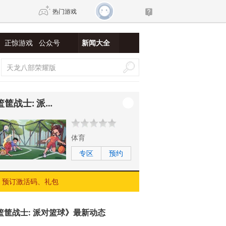
热门游戏
正惊游戏
公众号
新闻大全
DNF
传奇4
剑网3旗舰版
新天龙八部
篮筐战士: 派对篮球
自由
诛仙世界
新仙侠5
体育
专区
预约
预订激活码、礼包
篮筐战士: 派对篮球》最新动态