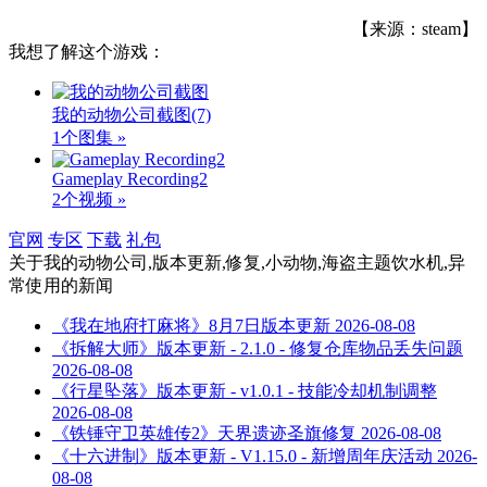
【来源：steam】
我想了解这个游戏：
我的动物公司截图
(7)
1个图集 »
Gameplay Recording​2
2个视频 »
官网
专区
下载
礼包
关于
我的动物公司,版本更新,修复,小动物,海盗主题饮水机,异
常使用
的新闻
《我在地府打麻将》8月7日版本更新
2026-08-08
《拆解大师》版本更新 - 2.1.0 - 修复仓库物品丢失问题
2026-08-08
《行星坠落》版本更新 - v1.0.1 - 技能冷却机制调整
2026-08-08
《铁锤守卫英雄传2》天界遗迹圣旗修复
2026-08-08
《十六进制》版本更新 - V1.15.0 - 新增周年庆活动
2026-
08-08