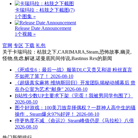
卡瑞玛拉：枯肢之下截图
(7)
1个图集 »
Release Date Announcement
1个视频 »
官网
专区
下载
礼包
关于
卡瑞玛拉：枯肢之下,CARIMARA,Steam,恐怖故事,幽灵,
怪物,焦虑,解谜,诺曼底民间传说,Bastinus Rex
的新闻
《死或生6：最后一战》服装DLC又贵又和谐 粉丝直言
不如死了算了！
2026-08-10
《超级真实麻将 维纳斯回归》开发团队揭秘动捕幕后 曾
在办公室为艺术“献身”
2026-08-10
B站性少数UP主要求下架《完蛋！我被男同学包围了》
2026-08-10
图个好游戏：100美刀放弃择偶权？一群神人高中生的骚
操作，Steam爆火97%好评！
2026-08-10
停更热度不减 《命运2》Steam峰值仍是《马拉松》八倍
2026-08-10
热门新闻排行