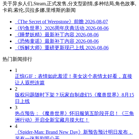
关于
异乡人们,Steam,正式发售,分支型剧情,多种结局,角色故事,
卡莉,索伦,贝拉多娜,里维斯
的新闻
《The Secret of Weepstone》前瞻
2026-08-07
《钓鱼世界》2026周年庆典活动
2026-08-06
《睡梦妖精》最新补丁內容
2026-08-06
《恐怖童谣》最新补丁內容
2026-08-06
《拆解大师》重磅更新现已上线
2026-08-06
热门新闻排行
1
正惊GIF：表情如此羞涩！美女这个表情太好看，直接
让人遐想连篇
2
版权问题随时下架？玩家自制虚幻5《魔兽世界》8月15
日上线
3
热点预告：《魔兽世界》怀旧服第五阶段开启！《三角
洲行动》开启全新宝藏月摸大红！
4
《Spider-Man: Brand New Day》新预告预计明日发布，
另有一张新剧照公开