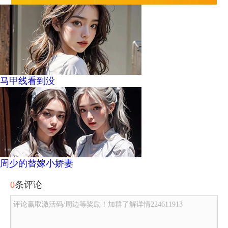
马甲线看到没
周少的替嫁小娇妻
0
条评论
评论赢取激活码/周边等奖励！加群了解详情224611913