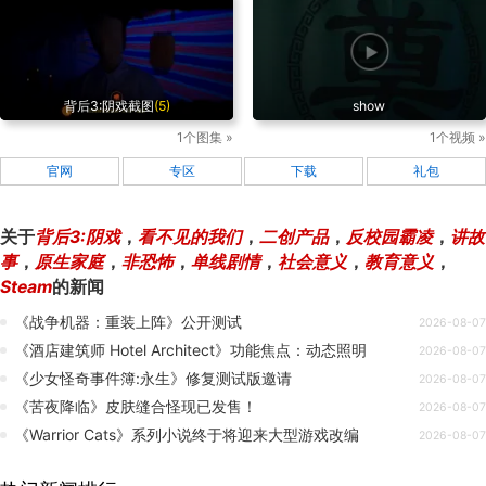
背后3:阴戏截图
(5)
show
1个图集 »
1个视频 »
官网
专区
下载
礼包
关于
背后3:阴戏
，
看不见的我们
，
二创产品
，
反校园霸凌
，
讲故
事
，
原生家庭
，
非恐怖
，
单线剧情
，
社会意义
，
教育意义
，
Steam
的新闻
《战争机器：重装上阵》公开测试
2026-08-07
《酒店建筑师 Hotel Architect》功能焦点：动态照明
2026-08-07
《少女怪奇事件簿:永生》修复测试版邀请
2026-08-07
《苦夜降临》皮肤缝合怪现已发售！
2026-08-07
《Warrior Cats》系列小说终于将迎来大型游戏改编
2026-08-07