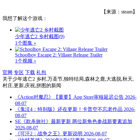
【来源：steam】
我想了解这个游戏：
少年逃亡2 乡村截图
(9)
1个图集 »
Schoolboy Escape 2: Village Release Trailer
1个视频 »
官网
专区
下载
礼包
关于
少年逃亡2 乡村,万圣节,独特结局,森林之鹿,大逃脱,秋天,
村庄,更新,庆祝,拼图
的新闻
《Action对魔忍》【重要】App Store审核延迟公告
2026-
08-07
《鬼泣4：特别版》还在更新！卡普空不忘老作品
2026-
08-07
SE《欺杀旅社》最新更新 两位新角色参战新要素追加
2026-08-07
《可汗2：战争之王》更新说明
2026-08-07