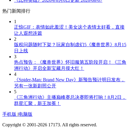
《比特英雄》2026年8月6日更新
2026-08-07
热门新闻排行
1
正惊GIF：表情如此羞涩！美女这个表情太好看，直接
让人遐想连篇
2
版权问题随时下架？玩家自制虚幻5《魔兽世界》8月15
日上线
3
热点预告：《魔兽世界》怀旧服第五阶段开启！《三角
洲行动》开启全新宝藏月摸大红！
4
《Spider-Man: Brand New Day》新预告预计明日发布，
另有一张新剧照公开
5
《三角洲行动》主播巅峰赛总决赛即将打响！8月2日，
群星汇聚，新王加冕！
手机版
|
电脑版
Copyright © 2001-2026 17173. All rights reserved.