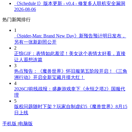
《Schedule I》版本更新 - v0.4 - 修复多人联机安全漏洞
2026-08-06
热门新闻排行
1
《Spider-Man: Brand New Day》新预告预计明日发布，
另有一张新剧照公开
2
正惊GIF：表情如此羞涩！美女这个表情太好看，直接
让人遐想连篇
3
热点预告：《魔兽世界》怀旧服第五阶段开启！《三角
洲行动》开启全新宝藏月摸大红！
4
2026CJ前线战报：盛趣游戏拿下《永恒之塔2》国服代
理
5
版权问题随时下架？玩家自制虚幻5《魔兽世界》8月15
日上线
手机版
|
电脑版